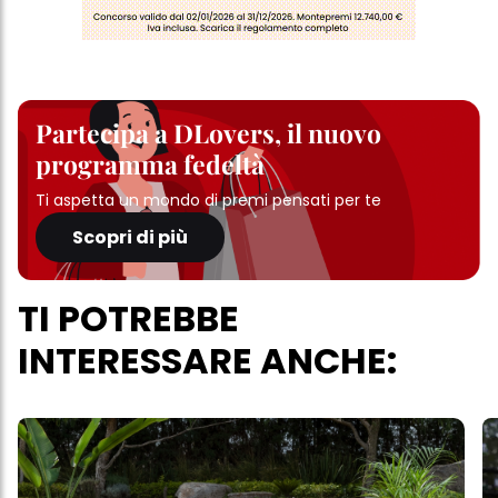
Partecipa a DLovers, il nuovo
programma fedeltà
Ti aspetta un mondo di premi pensati per te
Scopri di più
TI POTREBBE
INTERESSARE ANCHE: