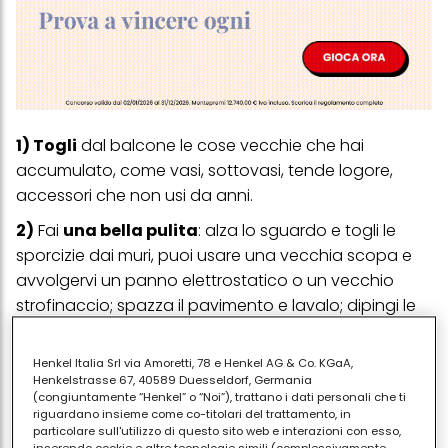
1) Togli
dal balcone le cose vecchie che hai
accumulato, come vasi, sottovasi, tende logore,
accessori che non usi da anni.
2)
Fai
una bella pulita
: alza lo sguardo e togli le
sporcizie dai muri, puoi usare una vecchia scopa e
avvolgervi un panno elettrostatico o un vecchio
strofinaccio; spazza il pavimento e lavalo;
dipingi le
inferriate
, lava i vetri.
Leggi anche: come pulire il balcone sporco
.
Henkel Italia Srl via Amoretti, 78 e Henkel AG & Co. KGaA,
Henkelstrasse 67, 40589 Duesseldorf, Germania
(congiuntamente “Henkel” o “Noi”), trattano i dati personali che ti
3)
Immagina di stare sul balcone: cosa fai?
riguardano insieme come co-titolari del trattamento, in
Mangi o sorseggi qualcosa? Prendi un tavolino e un
particolare sull'utilizzo di questo sito web e interazioni con esso,