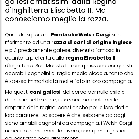
gallesi amatissimi dalla Regina
d'Inghilterra Elisabetta II. Ma
conosciamo meglio la razza.
Quando si parla di
Pembroke Welsh Corgi
si fa
riferimento ad una
razza di cani di origine inglese
e più precisamente gallese, divenuta famosa in
quanto la preferita dalla
regina Elisabetta II
d'Inghilterra. Sua Maestà ha una passione per questi
adorabili cagnolini di taglia medio piccola, tanto che
è spesso immortalata molte foto in loro compagnia.
Ma questi
cani gallesi
, dal corpo per nulla esile e
dalle zampette corte, non sono noti solo per le
simpatie della regina, bensì anche per le loro doti e il
loro carattere. Da sapere è che, sebbene ad oggi
siano amabili cagnolini da compagnia, i Welsh Corgi
nascono come cani da lavoro, usati per la gestione
del bestiame negli allevamenti.