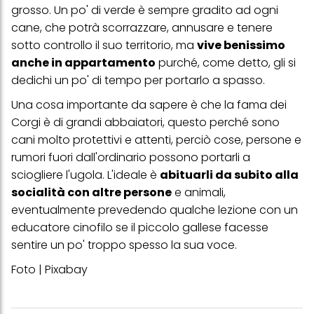
profili per scopi di marketing personalizzato, in particolare per
grosso. Un po' di verde è sempre gradito ad ogni
visualizzare annunci pubblicitari che potrebbero interessarti
cane, che potrà scorrazzare, annusare e tenere
(basati, ad esempio, sui tuoi interessi identificati) su questo sito
web e altri media (di terzi) tramite i dispositivi assegnati a te o
sotto controllo il suo territorio, ma
vive benissimo
alla tua famiglia, nonché per misurare e ottimizzare il successo
anche in appartamento
purché, come detto, gli si
delle campagne pubblicitarie.
dedichi un po' di tempo per portarlo a spasso.
Puoi trovare maggiori informazioni sul trattamento dei tuoi dati
nella nostra Informativa sulla protezione dei dati collegata nel piè
Una cosa importante da sapere è che la fama dei
di pagina (Sezione "Cookie, Pixel, Impronte digitali e tecnologie
Corgi è di grandi abbaiatori, questo perché sono
simili"). Puoi revocare il tuo consenso in qualsiasi momento con
effetto per il futuro disabilitando i cookie sul nostro sito web nella
cani molto protettivi e attenti, perciò cose, persone e
sezione "Impostazioni cookie" collegata nel piè di pagina. Per
rumori fuori dall'ordinario possono portarli a
ulteriori informazioni sui cookie utilizzati su questo sito Web, in
particolare sul loro periodo di conservazione, consultare le
sciogliere l'ugola. L'ideale è
abituarli da subito alla
informazioni dettagliate su ciascun cookie disponibili facendo
socialità con altre persone
e animali,
clic su "modifica" di seguito".
eventualmente prevedendo qualche lezione con un
Se fai clic su "Modifica" potrai trovare maggiori informazioni sul
educatore cinofilo se il piccolo gallese facesse
trattamento dei tuoi dati / sull'uso dei cookie e consentirli per uno o
più degli scopi sopra menzionati. Cliccando su "Accetta tutto",
sentire un po' troppo spesso la sua voce.
acconsenti all'uso dei cookie e al trattamento dei tuoi dati
personali per tutte le finalità sopra indicate. Se fai clic su "Rifiuta",
Foto | Pixabay
verranno utilizzati solo i cookie tecnicamente necessari per fornirti
questo sito web.