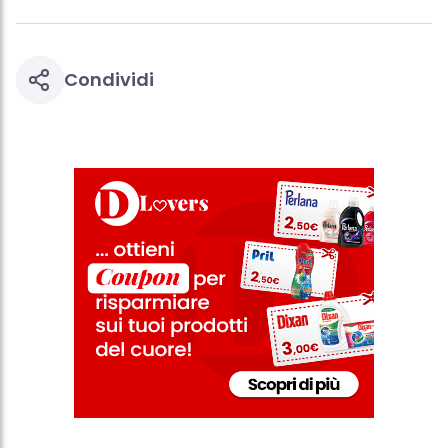
di pagina (Sezione "Cookie, Pixel, Impronte digitali e tecnologie
simili"). Puoi revocare il tuo consenso in qualsiasi momento con
effetto per il futuro disabilitando i cookie sul nostro sito web nella
sezione "Impostazioni cookie" collegata nel piè di pagina. Per
ulteriori informazioni sui cookie utilizzati su questo sito Web, in
Condividi
particolare sul loro periodo di conservazione, consultare le
informazioni dettagliate su ciascun cookie disponibili facendo
clic su "modifica" di seguito".
Se fai clic su "Modifica" potrai trovare maggiori informazioni sul
trattamento dei tuoi dati / sull'uso dei cookie e consentirli per uno o
più degli scopi sopra menzionati. Cliccando su "Accetta tutto",
acconsenti all'uso dei cookie e al trattamento dei tuoi dati
personali per tutte le finalità sopra indicate. Se fai clic su "Rifiuta",
verranno utilizzati solo i cookie tecnicamente necessari per fornirti
questo sito web.