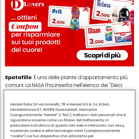
Spatafillo
. È una delle piante d'appartamento più
comuni. La NASA l'ha inserita nell'elenco dei "Dieci
sistemi di pulizia dell'aria domestici". Peace Lily
migliora l'ossigenazione.
Henkel Italia Srl via Amoretti, 78 e Henkel AG & Co. KGaA,
Henkelstrasse 67, 40589 Duesseldorf, Germania
Edera comune
. Se la camera è umida e c'è della
(congiuntamente “Henkel” o “Noi”), trattano i dati personali che ti
muffa, questo rampicante può ridurre
riguardano insieme come co-titolari del trattamento, in
particolare sull'utilizzo di questo sito web e interazioni con esso,
sostanzialmente la quantità di muffa nell'aria della
inserendo cookie e altre tecnologie simili (complessivamente
vostra casa, secondo una ricerca presentata
“cookie”) sul tuo dispositivo che utilizziamo per