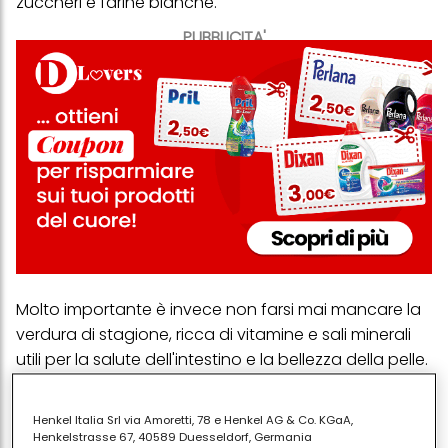
zuccheri e farine bianche.
PUBBLICITA'
Molto importante è invece non farsi mai mancare la
verdura di stagione, ricca di vitamine e sali minerali
utili per la salute dell'intestino e la bellezza della pelle.
Per lo stesso motivo assumiamo quotidianamente
i
fermenti lattici
, che contribuiscono a mantenere la
Henkel Italia Srl via Amoretti, 78 e Henkel AG & Co. KGaA,
flora intestinale in salute, evitando il ristagno di
Henkelstrasse 67, 40589 Duesseldorf, Germania