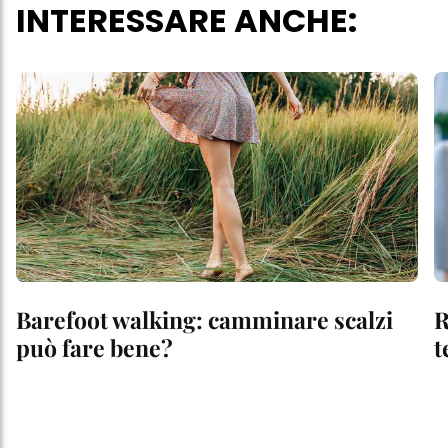
INTERESSARE ANCHE:
Barefoot walking: camminare scalzi
R
può fare bene?
t