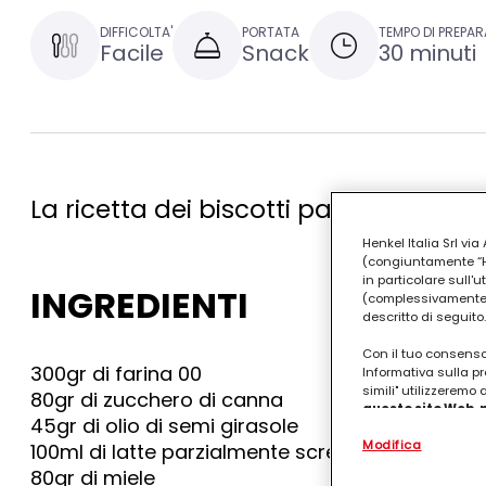
DIFFICOLTA'
PORTATA
TEMPO DI PREPAR
Facile
Snack
30 minuti
La ricetta dei biscotti pan di zenzer
Henkel Italia Srl v
(congiuntamente “Hen
in particolare sull'
INGREDIENTI
(complessivamente “
descritto di seguito.
Con il tuo consenso,
300gr di farina 00
Informativa sulla pr
simili" utilizzeremo
80gr di zucchero di canna
questo sito Web, p
45gr di olio di semi girasole
personalizzato
. 
Modifica
(rispettivamente dell
100ml di latte parzialmente scremato o di soia
terzi, conservare le
80gr di miele
arricchiti con dati o