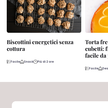
Biscottini energetici senza
Torta fre
cottura
cubetti: 
facile d
Facile
Snack
Più di 2 ore
Facile
Des