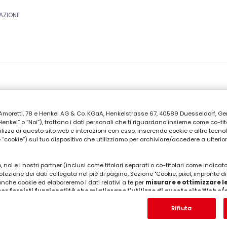
AZIONE
o senza burro e uova.
ia Amoretti, 78 e Henkel AG & Co. KGaA, Henkelstrasse 67, 40589 Duesseldorf, G
kel” o “Noi”), trattano i dati personali che ti riguardano insieme come co-tito
utilizzo di questo sito web e interazioni con esso, inserendo cookie e altre tecnol
cookie”) sul tuo dispositivo che utilizziamo per archiviare/accedere a ulterio
 noi e i nostri partner (inclusi come titolari separati o co-titolari come indicat
otezione dei dati collegata nel piè di pagina, Sezione "Cookie, pixel, impronte di
 anche cookie ed elaboreremo i dati relativi a te per
misurare e ottimizzare le
er fornirti funzionalità che migliorano l'utilizzo di questo sito Web e
Analizzeremo il tuo utilizzo di questo sito Web e le tue interazioni commerciali c
'azienda per cui lavori) per) e su tale base tracciare i tuoi acquisti dei nostri 
Rifiuta
 nostre informazioni sulle entità commerciali e creare profili individuali su di 
ttenuti da terze parti e altri siti Web. Utilizziamo questi profili per scopi di mark