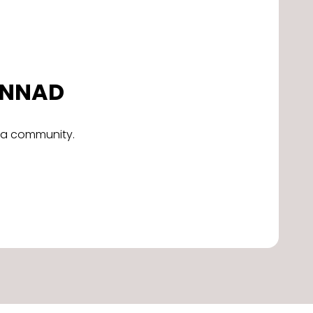
DONNAD
alla community.