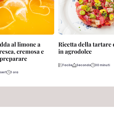
dda al limone a
Ricetta della tartare
fresca, cremosa e
in agrodolce
a preparare
Facile
Secondo
30 minuti
sert
1 ora