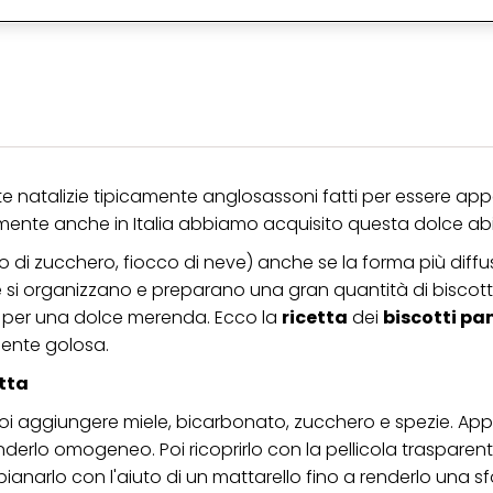
alizzare annunci pubblicitari che potrebbero interessarti (basati, ad esempio, s
to sito web e altri media (di terzi) tramite i dispositivi assegnati a te o alla t
are il successo delle campagne pubblicitarie.
i informazioni sul trattamento dei tuoi dati nella nostra Informativa sulla prot
pagina (Sezione "Cookie, Pixel, Impronte digitali e tecnologie simili"). Puoi revo
n effetto per il futuro disabilitando i cookie sul nostro sito web nella sezion
pagina. Per ulteriori informazioni sui cookie utilizzati su questo sito Web, in par
zione, consultare le informazioni dettagliate su ciascun cookie disponibili fa
".
ste natalizie tipicamente anglosassoni fatti per essere app
ente anche in Italia abbiamo acquisito questa dolce abi
ica" potrai trovare maggiori informazioni sul trattamento dei tuoi dati / sull'uso d
scopi sopra menzionati. Cliccando su "Accetta tutto", acconsenti all'uso dei coo
o di zucchero, fiocco di neve) anche se la forma più dif
er tutte le finalità sopra indicate. Se fai clic su "Rifiuta", verranno utilizzati solo
i questo sito web.
e si organizzano e preparano una gran quantità di biscotti
ni o per una dolce merenda. Ecco la
ricetta
dei
biscotti pan
mente golosa.
etta
, poi aggiungere miele, bicarbonato, zucchero e spezie. Ap
erlo omogeneo. Poi ricoprirlo con la pellicola trasparen
 spianarlo con l'aiuto di un mattarello fino a renderlo una sf