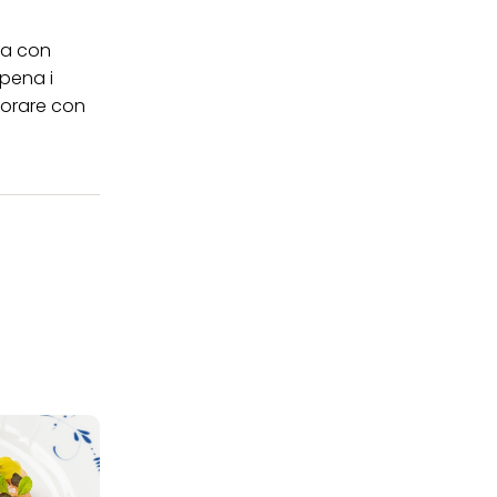
ata con
ppena i
ecorare con