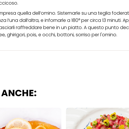
iccicoso.
compresa quella dell’omino. Sistemarle su una teglia foder
l’una dall’altra, e infornarle a 180° per circa 13 minuti. A
 e lasciarli raffreddare bene in un piatto. A questo punto d
 ghirigori, pois, e occhi, bottoni, sorriso per l'omino.
 ANCHE: