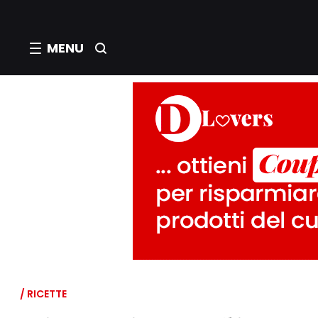
MENU
/ RICETTE