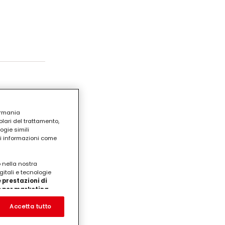
ermania
lari del trattamento,
ogie simili
ri informazioni come
o nella nostra
gitali e tecnologie
 prestazioni di
/o per marketing
on noi
prodotti su siti Web di
Accetta tutto
te che potrebbero essere
eting personalizzato, in