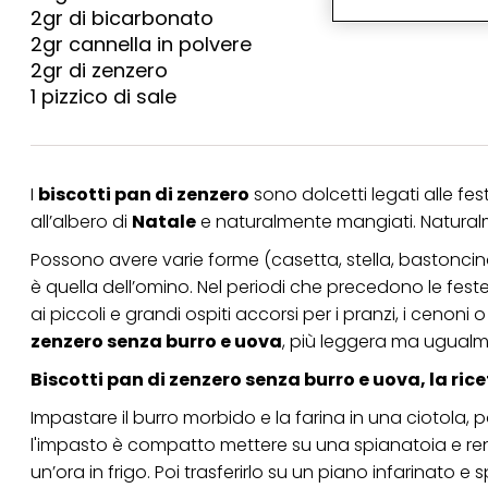
2gr di bicarbonato
particolare per visu
identificati) su ques
2gr cannella in polvere
misurare e ottimizz
2gr di zenzero
Puoi trovare maggior
1 pizzico di sale
collegata nel piè di 
qualsiasi momento co
collegata nel piè di 
periodo di conserva
"modifica" di seguito
I
biscotti pan di zenzero
sono dolcetti legati alle fe
all’albero di
Natale
e naturalmente mangiati. Naturalm
Se fai clic su "Modif
per uno o più degli 
Possono avere varie forme (casetta, stella, bastoncin
tuoi dati personali p
necessari per fornirt
è quella dell’omino. Nel periodi che precedono le fest
ai piccoli e grandi ospiti accorsi per i pranzi, i ceno
zenzero senza burro e uova
, più leggera ma ugual
Biscotti pan di zenzero senza burro e uova, la ric
Impastare il burro morbido e la farina in una ciotola
l'impasto è compatto mettere su una spianatoia e rend
un’ora in frigo. Poi trasferirlo su un piano infarinato e