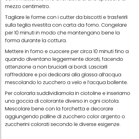
alla tua famiglia, nonché per misurare e ottimizzare il successo
mezzo centimetro.
delle campagne pubblicitarie.
Tagliare le forme con i cutter da biscotti e trasferirli
Puoi trovare maggiori informazioni sul trattamento dei tuoi dati
sulla teglia rivestita con carta da forno. Congelare
nella nostra Informativa sulla protezione dei dati collegata nel piè
di pagina (Sezione "Cookie, Pixel, Impronte digitali e tecnologie
per 10 minuti in modo che mantengano bene la
simili"). Puoi revocare il tuo consenso in qualsiasi momento con
forma durante la cottura.
effetto per il futuro disabilitando i cookie sul nostro sito web nella
sezione "Impostazioni cookie" collegata nel piè di pagina. Per
Mettere in forno e cuocere
per circa 10 minuti
fino a
ulteriori informazioni sui cookie utilizzati su questo sito Web, in
particolare sul loro periodo di conservazione, consultare le
quando diventano leggermente dorati, facendo
informazioni dettagliate su ciascun cookie disponibili facendo
attenzione a non bruciarli ai bordi. Lasciarli
clic su "modifica" di seguito".
raffreddare e poi dedicarsi alla glassa all’acqua
Se fai clic su "Modifica" potrai trovare maggiori informazioni sul
mescolando lo zucchero a velo e l’acqua bollente.
trattamento dei tuoi dati / sull'uso dei cookie e consentirli per uno o
più degli scopi sopra menzionati. Cliccando su "Accetta tutto",
Per colorarla suddividiamola in ciotoline e inseriamo
acconsenti all'uso dei cookie e al trattamento dei tuoi dati
personali per tutte le finalità sopra indicate. Se fai clic su "Rifiuta",
una goccia di colorante diverso in ogni ciotola.
verranno utilizzati solo i cookie tecnicamente necessari per fornirti
Mescolare bene con la forchetta e decorare
questo sito web.
aggiungendo palline di zucchero color argento o
zuccherini colorati secondo le diverse esigenze.