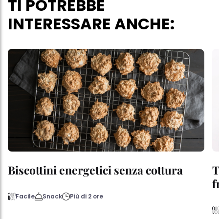
TI POTREBBE
INTERESSARE ANCHE:
Biscottini energetici senza cottura
T
f
Facile
Snack
Più di 2 ore