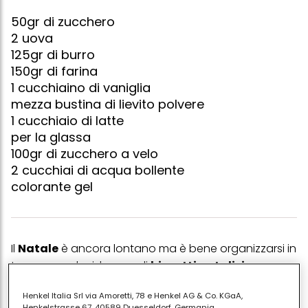
50gr di zucchero
2 uova
125gr di burro
150gr di farina
1 cucchiaino di vaniglia
mezza bustina di lievito polvere
1 cucchiaio di latte
per la glassa
100gr di zucchero a velo
2 cucchiai di acqua bollente
colorante gel
Il
Natale
è ancora lontano ma è bene organizzarsi in
tempo per decidere quali
biscotti natalizi
preparare come dolci stuzzichini o
da regalare
Henkel Italia Srl via Amoretti, 78 e Henkel AG & Co. KGaA,
confezionati
in allegre bustine
in occasione di visite
Henkelstrasse 67, 40589 Duesseldorf, Germania