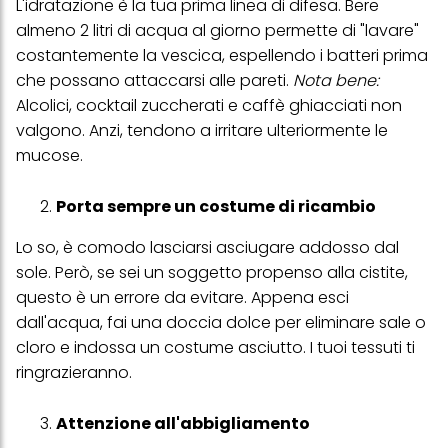
L'idratazione è la tua prima linea di difesa. Bere
alla tua famiglia, nonché per misurare e ottimizzare il successo
delle campagne pubblicitarie.
almeno 2 litri di acqua al giorno permette di "lavare"
costantemente la vescica, espellendo i batteri prima
Puoi trovare maggiori informazioni sul trattamento dei tuoi dati
nella nostra Informativa sulla protezione dei dati collegata nel piè
che possano attaccarsi alle pareti.
Nota bene:
di pagina (Sezione "Cookie, Pixel, Impronte digitali e tecnologie
Alcolici, cocktail zuccherati e caffè ghiacciati non
simili"). Puoi revocare il tuo consenso in qualsiasi momento con
effetto per il futuro disabilitando i cookie sul nostro sito web nella
valgono. Anzi, tendono a irritare ulteriormente le
sezione "Impostazioni cookie" collegata nel piè di pagina. Per
mucose.
ulteriori informazioni sui cookie utilizzati su questo sito Web, in
particolare sul loro periodo di conservazione, consultare le
informazioni dettagliate su ciascun cookie disponibili facendo
Porta sempre un costume di ricambio
clic su "modifica" di seguito".
Se fai clic su "Modifica" potrai trovare maggiori informazioni sul
Lo so, è comodo lasciarsi asciugare addosso dal
trattamento dei tuoi dati / sull'uso dei cookie e consentirli per uno o
sole. Però, se sei un soggetto propenso alla cistite,
più degli scopi sopra menzionati. Cliccando su "Accetta tutto",
acconsenti all'uso dei cookie e al trattamento dei tuoi dati
questo è un errore da evitare. Appena esci
personali per tutte le finalità sopra indicate. Se fai clic su "Rifiuta",
dall'acqua, fai una doccia dolce per eliminare sale o
verranno utilizzati solo i cookie tecnicamente necessari per fornirti
cloro e indossa un costume asciutto. I tuoi tessuti ti
questo sito web.
ringrazieranno.
Attenzione all'abbigliamento