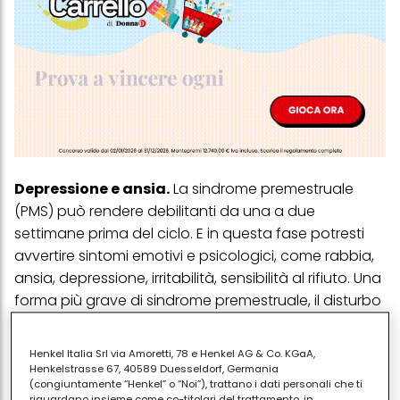
Depressione e ansia.
La sindrome premestruale
(PMS) può rendere debilitanti da una a due
settimane prima del ciclo. E in questa fase potresti
avvertire sintomi emotivi e psicologici, come rabbia,
ansia, depressione, irritabilità, sensibilità al rifiuto. Una
forma più grave di sindrome premestruale, il disturbo
disforico premestruale, può causare disturbi
dell'umore ancora maggiori (inclusi livelli clinici di
Henkel Italia Srl via Amoretti, 78 e Henkel AG & Co. KGaA,
depressione o ansia) e può compromettere il
Henkelstrasse 67, 40589 Duesseldorf, Germania
(congiuntamente “Henkel” o “Noi”), trattano i dati personali che ti
funzionamento e la qualità della vita.
riguardano insieme come co-titolari del trattamento, in