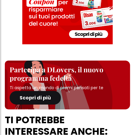
Partecipa a DLovers, il nuovo
programma fedeltà
Ti aspetta un mondo di premi pensati per te
Scopri di più
TI POTREBBE
INTERESSARE ANCHE: