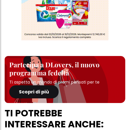
Partecipa a DLovers, il nuovo
programma fedeltà
Ti aspetta un mondo di premi pensati per te
Scopri di più
TI POTREBBE
INTERESSARE ANCHE: