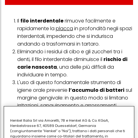
Il
filo interdentale
rimuove facilmente e
rapidamente la
placca
in profondità negli spazi
interdentali, impedendo che si indurisca
andando a trasformarsi in tartaro.
Eliminando i residui di cibo e gli zuccheri tra i
denti, il filo interdentale diminuisce il
rischio di
carie nascosta
, una delle più difficili da
individuare in tempo.
L'uso di questo fondamentale strumento di
igiene orale prevenie
l’accumulo di batteri
sul
margine gengivale: in questo modo si limitano
irritazioni, sanguinamento e arrossamenti.
L’uso quotidiano del filo interdentale
contribuisce, inoltre, a ridurre
l’infiammazione
Henkel Italia Srl via Amoretti, 78 e Henkel AG & Co. KGaA,
Henkelstrasse 67, 40589 Duesseldorf, Germania
delle gengive
: le gengive infiammate possono
(congiuntamente “Henkel” o “Noi”), trattano i dati personali che ti
causare un disturbo molto fastidioso come
riguardano insieme come co-titolari del trattamento, in