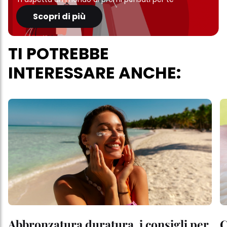
Scopri di più
TI POTREBBE
INTERESSARE ANCHE:
Abbronzatura duratura, i consigli per
C