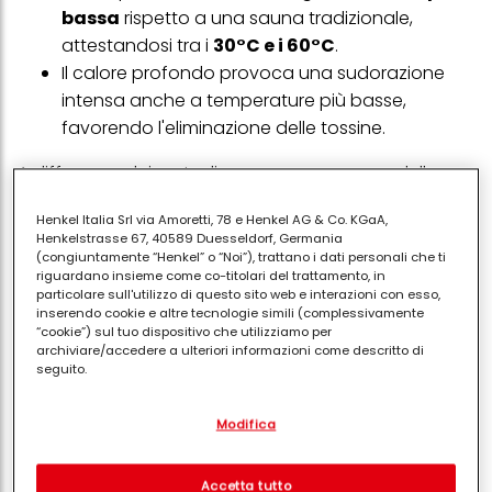
bassa
rispetto a una sauna tradizionale,
attestandosi tra i
30°C e i 60°C
.
Il calore profondo provoca una sudorazione
intensa anche a temperature più basse,
favorendo l'eliminazione delle tossine.
A differenza dei metodi a vapore o a secco delle
saune tradizionali, le versioni a infrarossi utilizzano
Henkel Italia Srl via Amoretti, 78 e Henkel AG & Co. KGaA,
speciali lunghezze d'onda della luce per riscaldare
Henkelstrasse 67, 40589 Duesseldorf, Germania
direttamente i tessuti del corpo. In altre parole,
(congiuntamente “Henkel” o “Noi”), trattano i dati personali che ti
riguardano insieme come co-titolari del trattamento, in
invece di assorbire il calore dall'aria circostante, lo
particolare sull'utilizzo di questo sito web e interazioni con esso,
assorbirai direttamente dalla luce. Sebbene ci siano
inserendo cookie e altre tecnologie simili (complessivamente
“cookie”) sul tuo dispositivo che utilizziamo per
poche ricerche sul fatto che questo renda la luce
archiviare/accedere a ulteriori informazioni come descritto di
rossa "migliore" rispetto ad altre forme di calore ha
seguito.
sviluppato un seguito basato su esperienze
Con il tuo consenso, noi e i nostri partner (inclusi come titolari
aneddotiche.
Modifica
separati o co-titolari come indicato nella nostra Informativa sulla
protezione dei dati collegata nel piè di pagina, Sezione "Cookie,
Benefici attribuiti
pixel, impronte digitali e tecnologie simili" utilizzeremo anche
cookie ed elaboreremo i dati relativi a te per
misurare e
Accetta tutto