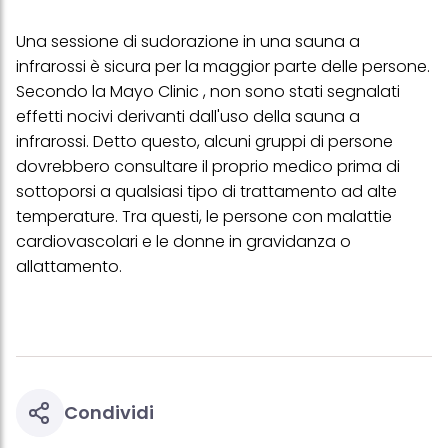
Se fai clic su "Modifica" potrai trovare maggiori informazioni sul
trattamento dei tuoi dati / sull'uso dei cookie e consentirli per uno o
Una sessione di sudorazione in una sauna a
più degli scopi sopra menzionati. Cliccando su "Accetta tutto",
infrarossi è sicura per la maggior parte delle persone.
acconsenti all'uso dei cookie e al trattamento dei tuoi dati
personali per tutte le finalità sopra indicate. Se fai clic su "Rifiuta",
Secondo la Mayo Clinic , non sono stati segnalati
verranno utilizzati solo i cookie tecnicamente necessari per fornirti
effetti nocivi derivanti dall'uso della sauna a
questo sito web.
infrarossi. Detto questo, alcuni gruppi di persone
dovrebbero consultare il proprio medico prima di
sottoporsi a qualsiasi tipo di trattamento ad alte
temperature. Tra questi, le persone con malattie
cardiovascolari e le donne in gravidanza o
allattamento.
Condividi