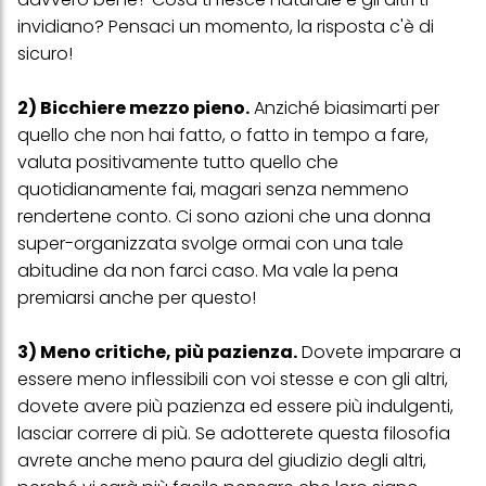
effetto per il futuro disabilitando i cookie sul nostro sito web nella
invidiano? Pensaci un momento, la risposta c'è di
sezione "Impostazioni cookie" collegata nel piè di pagina. Per
ulteriori informazioni sui cookie utilizzati su questo sito Web, in
sicuro!
particolare sul loro periodo di conservazione, consultare le
informazioni dettagliate su ciascun cookie disponibili facendo
clic su "modifica" di seguito".
2) Bicchiere mezzo pieno.
Anziché biasimarti per
quello che non hai fatto, o fatto in tempo a fare,
Se fai clic su "Modifica" potrai trovare maggiori informazioni sul
trattamento dei tuoi dati / sull'uso dei cookie e consentirli per uno o
valuta positivamente tutto quello che
più degli scopi sopra menzionati. Cliccando su "Accetta tutto",
quotidianamente fai, magari senza nemmeno
acconsenti all'uso dei cookie e al trattamento dei tuoi dati
rendertene conto. Ci sono azioni che una donna
personali per tutte le finalità sopra indicate. Se fai clic su "Rifiuta",
verranno utilizzati solo i cookie tecnicamente necessari per fornirti
super-organizzata svolge ormai con una tale
questo sito web.
abitudine da non farci caso. Ma vale la pena
premiarsi anche per questo!
3) Meno critiche, più pazienza.
Dovete imparare a
essere meno inflessibili con voi stesse e con gli altri,
dovete avere più pazienza ed essere più indulgenti,
lasciar correre di più. Se adotterete questa filosofia
avrete anche meno paura del giudizio degli altri,