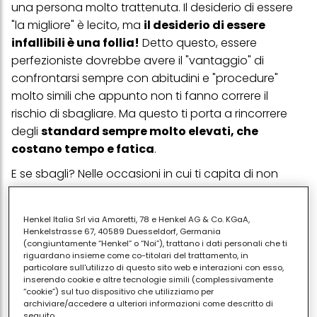
una persona molto trattenuta. Il desiderio di essere
"la migliore" è lecito, ma
il desiderio di essere
infallibili è una follia!
Detto questo, essere
perfezioniste dovrebbe avere il "vantaggio" di
confrontarsi sempre con abitudini e "procedure"
molto simili che appunto non ti fanno correre il
rischio di sbagliare. Ma questo ti porta a rincorrere
degli
standard sempre molto elevati, che
costano tempo e fatica
.
E se sbagli? Nelle occasioni in cui ti capita di non
centrare l'obiettivo, di solito alto, che ti eri prefissata,
provi un senso di sconfitta, credi di valere poco e
Henkel Italia Srl via Amoretti, 78 e Henkel AG & Co. KGaA,
percepisci un senso di inadeguatezza. Molte volte
Henkelstrasse 67, 40589 Duesseldorf, Germania
enfatizzi queste situazioni, provando un senso di
(congiuntamente “Henkel” o “Noi”), trattano i dati personali che ti
riguardano insieme come co-titolari del trattamento, in
fallimento davvero spropositato rispetto a quello
particolare sull'utilizzo di questo sito web e interazioni con esso,
che non sei riuscita a realizzare!
inserendo cookie e altre tecnologie simili (complessivamente
“cookie”) sul tuo dispositivo che utilizziamo per
archiviare/accedere a ulteriori informazioni come descritto di
I rischi
seguito.