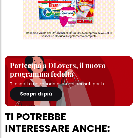
Partecipa a DLovers, il nuovo
programma fedeltà
Ti aspetta un mondo di premi pensati per te
Scopri di più
TI POTREBBE
INTERESSARE ANCHE: