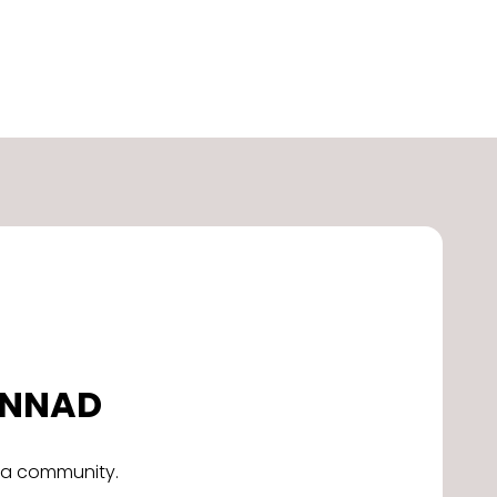
DONNAD
alla community.