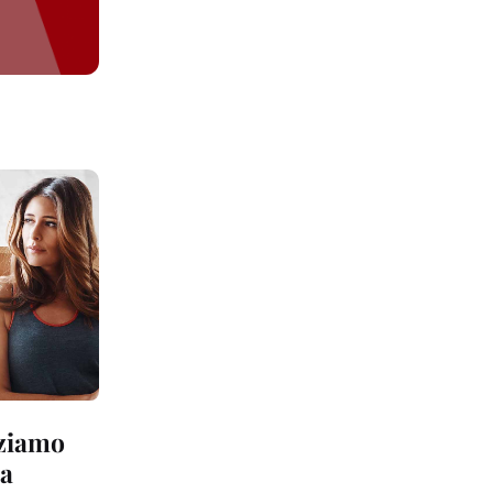
iziamo
ia