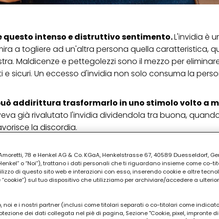
e questo intenso e distruttivo sentimento.
L'invidia è 
a a togliere ad un'altra persona quella caratteristica, qu
a. Maldicenze e pettegolezzi sono il mezzo per eliminar
orti e sicuri. Un eccesso d'invidia non solo consuma la pers
uò addirittura trasformarlo in uno stimolo volto a m
aveva già rivalutato l'invidia dividendola tra buona, quan
vorisce la discordia.
PUBBLICITA'
ia Amoretti, 78 e Henkel AG & Co. KGaA, Henkelstrasse 67, 40589 Duesseldorf, G
kel” o “Noi”), trattano i dati personali che ti riguardano insieme come co-tito
utilizzo di questo sito web e interazioni con esso, inserendo cookie e altre tecnol
cookie”) sul tuo dispositivo che utilizziamo per archiviare/accedere a ulterio
 noi e i nostri partner (inclusi come titolari separati o co-titolari come indicat
otezione dei dati collegata nel piè di pagina, Sezione "Cookie, pixel, impronte di