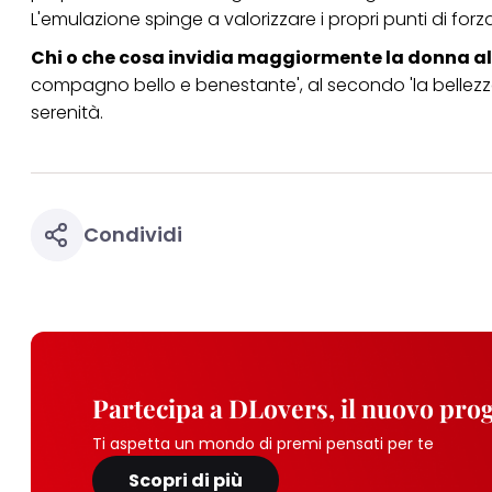
L'emulazione spinge a valorizzare i propri punti di forz
Chi o che cosa invidia maggiormente la donna all
compagno bello e benestante', al secondo 'la bellezza', a
serenità.
Condividi
Partecipa a DLovers, il nuovo pr
Ti aspetta un mondo di premi pensati per te
Scopri di più