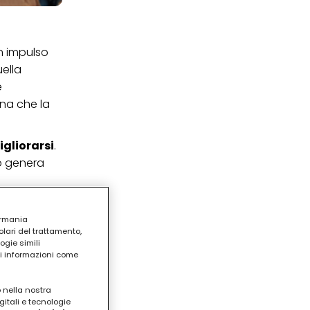
un impulso
ella
e
ona che la
igliorarsi
.
do genera
ermania
lari del trattamento,
ogie simili
ri informazioni come
o nella nostra
gitali e tecnologie