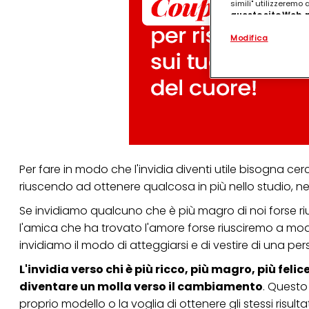
simili" utilizzeremo
questo sito Web, p
personalizzato
. 
Modifica
(rispettivamente dell
terzi, conservare le
arricchiti con dati o
particolare per visu
identificati) su ques
misurare e ottimizz
Puoi trovare maggior
collegata nel piè di 
qualsiasi momento co
collegata nel piè di 
Per fare in modo che l'invidia diventi utile bisogna ce
periodo di conserva
"modifica" di seguito
riuscendo ad ottenere qualcosa in più nello studio, nel
Se fai clic su "Modif
Se invidiamo qualcuno che è più magro di noi forse ri
per uno o più degli 
l'amica che ha trovato l'amore forse riusciremo a mod
tuoi dati personali p
necessari per fornirt
invidiamo il
modo di atteggiarsi e di vestire
di una pers
L'invidia verso chi è più ricco, più magro, più feli
diventare un molla verso il cambiamento
. Questo
proprio modello o la voglia di ottenere gli stessi risul