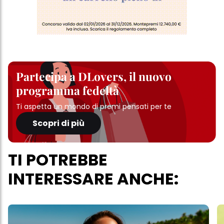
Partecipa a DLovers, il nuovo
programma fedeltà
Ti aspetta un mondo di premi pensati per te
Scopri di più
TI POTREBBE
INTERESSARE ANCHE: