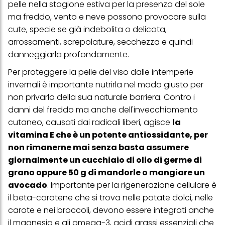
pelle nella stagione estiva per la presenza del sole
ma freddo, vento e neve possono provocare sulla
cute, specie se già indebolita o delicata,
arrossamenti, screpolature, secchezza e quindi
danneggiarla profondamente.
Per proteggere la pelle del viso dalle intemperie
invernali è importante nutrirla nel modo giusto per
non privarla della sua naturale barriera. Contro i
danni del freddo ma anche dell'invecchiamento
cutaneo, causati dai radicali liberi, agisce
la
vitamina E che è un potente antiossidante, per
non rimanerne mai senza basta assumere
giornalmente un cucchiaio di olio di germe di
grano oppure 50 g di mandorle o mangiare un
avocado
. Importante per la rigenerazione cellulare è
il beta-carotene che si trova nelle patate dolci, nelle
carote e nei broccoli, devono essere integrati anche
il magnesio e gli omega-3, acidi grassi essenziali che