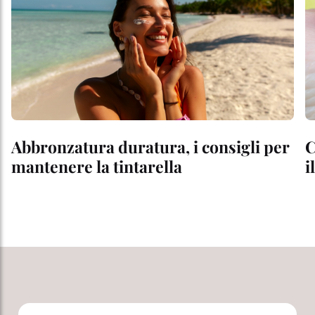
Abbronzatura duratura, i consigli per
C
mantenere la tintarella
i