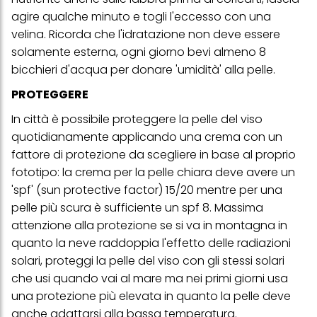
(basati, ad esempio, sui tuoi interessi identificati) su questo sito
agire qualche minuto e togli l'eccesso con una
web e altri media (di terzi) tramite i dispositivi assegnati a te o
velina. Ricorda che l'idratazione non deve essere
alla tua famiglia, nonché per misurare e ottimizzare il successo
delle campagne pubblicitarie.
solamente esterna, ogni giorno bevi almeno 8
bicchieri d'acqua per donare 'umidità' alla pelle.
Puoi trovare maggiori informazioni sul trattamento dei tuoi dati
nella nostra Informativa sulla protezione dei dati collegata nel piè
PROTEGGERE
di pagina (Sezione "Cookie, Pixel, Impronte digitali e tecnologie
simili"). Puoi revocare il tuo consenso in qualsiasi momento con
effetto per il futuro disabilitando i cookie sul nostro sito web nella
In città è possibile proteggere la pelle del viso
sezione "Impostazioni cookie" collegata nel piè di pagina. Per
quotidianamente applicando una crema con un
ulteriori informazioni sui cookie utilizzati su questo sito Web, in
fattore di protezione da scegliere in base al proprio
particolare sul loro periodo di conservazione, consultare le
informazioni dettagliate su ciascun cookie disponibili facendo
fototipo: la crema per la pelle chiara deve avere un
clic su "modifica" di seguito".
'spf' (sun protective factor) 15/20 mentre per una
Se fai clic su "Modifica" potrai trovare maggiori informazioni sul
pelle più scura è sufficiente un spf 8. Massima
trattamento dei tuoi dati / sull'uso dei cookie e consentirli per uno o
attenzione alla protezione se si va in montagna in
più degli scopi sopra menzionati. Cliccando su "Accetta tutto",
acconsenti all'uso dei cookie e al trattamento dei tuoi dati
quanto la neve raddoppia l'effetto delle radiazioni
personali per tutte le finalità sopra indicate. Se fai clic su "Rifiuta",
solari, proteggi la pelle del viso con gli stessi solari
verranno utilizzati solo i cookie tecnicamente necessari per fornirti
questo sito web.
che usi quando vai al mare ma nei primi giorni usa
una protezione più elevata in quanto la pelle deve
anche adattarsi alla bassa temperatura.