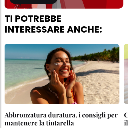
TI POTREBBE
INTERESSARE ANCHE:
Abbronzatura duratura, i consigli per
C
mantenere la tintarella
i