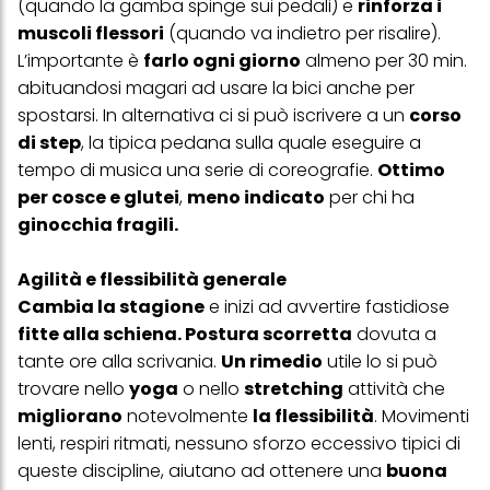
(quando la gamba spinge sui pedali) e
rinforza i
muscoli flessori
(quando va indietro per risalire).
L’importante è
farlo ogni giorno
almeno per 30 min.
abituandosi magari ad usare la bici anche per
spostarsi. In alternativa ci si può iscrivere a un
corso
di step
, la tipica pedana sulla quale eseguire a
tempo di musica una serie di coreografie.
Ottimo
per cosce e glutei
,
meno indicato
per chi ha
ginocchia fragili.
Agilità e flessibilità generale
Cambia la stagione
e inizi ad avvertire fastidiose
fitte alla schiena. Postura scorretta
dovuta a
tante ore alla scrivania.
Un rimedio
utile lo si può
trovare nello
yoga
o nello
stretching
attività che
migliorano
notevolmente
la flessibilità
. Movimenti
lenti, respiri ritmati, nessuno sforzo eccessivo tipici di
queste discipline, aiutano ad ottenere una
buona