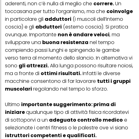
aderenti, non c’è nulla di meglio che
correre.
Un
questo sito web.
toccasana per tutto l’organismo, ma che
coinvolge
in particolare gli
adduttori
(i muscoli dell’interno
coscia) e gli
abduttori
(esterno coscia). Si pratica
ovunque. Importante
non è andare veloci
, ma
sviluppare una
buona resistenza
nel tempo
compiendo passi lunghi e spingendo le gambe
verso terra al momento dello slancio. In alternativa vi
sono
gli attrezzi.
Alla lunga possono risultare noiosi,
ma a fronte di
ottimi risultati.
Infatti le diverse
macchine consentono di far lavorare
tutti i gruppi
muscolari
regolando nel tempo lo sforzo.
Ultimo
importante suggerimento: prima di
iniziare
qualunque tipo di attività fisica ricordatevi
di sottoporvi a un
adeguato controllo medico
e
selezionate i centri fitness o le palestre ove vi siano
istruttori competenti e qualificati.