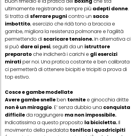
buon rimedio è la pratica del
boxing
che sta
ultimamente registrando sempre più
adepti donne
.
Si tratta di
sferrare pugni
contro un
sacco
imbottito
, esercizio che ridà tono a braccia e
gambe, migliora la resistenza polmonare e l’agilità
permettendo di
scaricare tensione.
In alternativa ci
si può
dare ai pesi
, seguiti da un
istruttore
preparato
che indicherà i carichi e
gli esercizi
mirati
per noi. Una pratica costante e ben calibrata
ci permetterà di ottenere bicipiti e tricipiti a prova di
top estivo.
Cosce e gambe modellate
Avere gambe snelle
ben
tornite
e ginocchia dritte
non è un miraggio
. E’ senza dubbio una
conquista
difficile
da raggiungere
ma non impossibile.
Indicatissima a questo proposito
la bicicletta.
Il
movimento della pedalata
tonifica i quadricipiti