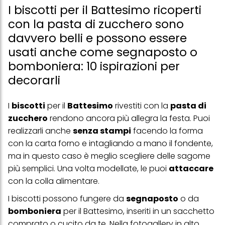
I biscotti per il Battesimo ricoperti
con la pasta di zucchero sono
davvero belli e possono essere
usati anche come segnaposto o
bomboniera: 10 ispirazioni per
decorarli
I
biscotti
per il
Battesimo
rivestiti con la
pasta di
zucchero
rendono ancora più allegra la festa. Puoi
realizzarli anche
senza stampi
facendo la forma
con la carta forno e intagliando a mano il fondente,
ma in questo caso è meglio scegliere delle sagome
più semplici. Una volta modellate, le puoi
attaccare
con la colla alimentare.
I
biscotti
possono fungere da
segnaposto
o da
bomboniera
per il Battesimo, inseriti in un
sacchett
o
comprato o cucito da te. Nella fotogallery in alto,