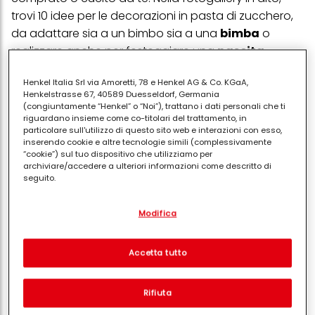
trovi 10 idee per le decorazioni in pasta di zucchero,
da adattare sia a un bimbo sia a una
bimba
o
realizzare anche per festeggiare una
nascita
.
PUBBLICITA'
Henkel Italia Srl via Amoretti, 78 e Henkel AG & Co. KGaA,
Henkelstrasse 67, 40589 Duesseldorf, Germania
(congiuntamente “Henkel” o “Noi”), trattano i dati personali che ti
riguardano insieme come co-titolari del trattamento, in
particolare sull'utilizzo di questo sito web e interazioni con esso,
inserendo cookie e altre tecnologie simili (complessivamente
“cookie”) sul tuo dispositivo che utilizziamo per
archiviare/accedere a ulteriori informazioni come descritto di
seguito.
Con il tuo consenso, noi e i nostri partner (inclusi come titolari
Modifica
separati o co-titolari come indicato nella nostra Informativa sulla
protezione dei dati collegata nel piè di pagina, Sezione "Cookie,
pixel, impronte digitali e tecnologie simili" utilizzeremo anche
cookie ed elaboreremo i dati relativi a te per
misurare e
Accetta tutto
ottimizzare le prestazioni di questo sito Web, per fornirti
funzionalità che migliorano l'utilizzo di questo sito Web
e/o per marketing personalizzato
. Analizzeremo il tuo utilizzo
Rifiuta
di questo sito Web e le tue interazioni commerciali con noi
(rispettivamente dell'azienda per cui lavori) per) e su tale base