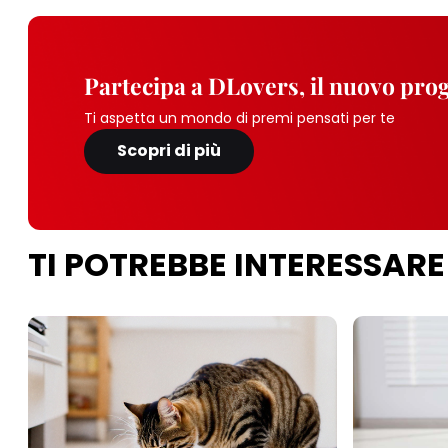
Partecipa a DLovers, il nuovo pr
Ti aspetta un mondo di premi pensati per te
Scopri di più
TI POTREBBE INTERESSARE