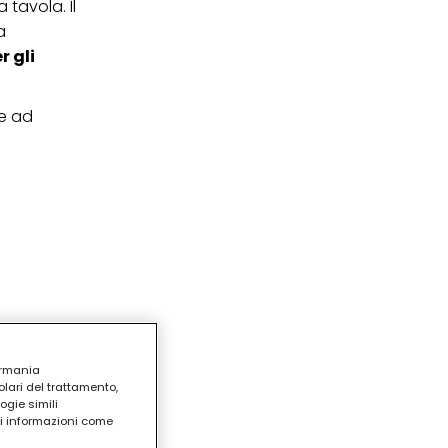
 tavola. Il
a
r gli
pe ad
ermania
lari del trattamento,
ogie simili
ri informazioni come