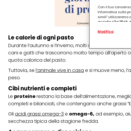
Con il tuo consenso,
Informativa sulla pr
simili" utilizzeremo
questo sito Web, p
personalizzato
. 
Modifica
(rispettivamente dell
Le calorie di ogni pasto
terzi, conservare le
arricchiti con dati o
Durante l’autunno e l’inverno, molti animali consuma
particolare per visu
cani e gatti che trascorrono molto tempo all’aperto o 
identificati) su ques
misurare e ottimizz
quota calorica del pasto.
Puoi trovare maggior
Tuttavia, se
l’animale vive in casa
e si muove meno, l’a
collegata nel piè di 
peso.
qualsiasi momento co
collegata nel piè di 
periodo di conserva
Cibi nutrienti e completi
"modifica" di seguito
Le
proteine
restano la base dell’alimentazione, meglio s
Se fai clic su "Modif
completi e bilanciati, che contengano anche grassi “bu
per uno o più degli 
tuoi dati personali p
Gli
acidi grassi omega-3
e
omega-6,
ad esempio, aiu
necessari per fornirt
secchezza tipica della stagione fredda.