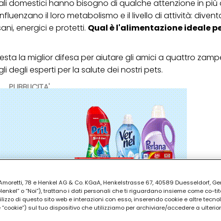
mali domestici hanno bisogno di qualche attenzione in più a
fluenzano il loro metabolismo e il livello di attività: divent
ni, energici e protetti.
Qual è l'alimentazione ideale pe
esta la miglior difesa per aiutare gli amici a quattro zam
li degli esperti per la salute dei nostri pets.
PUBBLICITA'
ia Amoretti, 78 e Henkel AG & Co. KGaA, Henkelstrasse 67, 40589 Duesseldorf, G
kel” o “Noi”), trattano i dati personali che ti riguardano insieme come co-tito
utilizzo di questo sito web e interazioni con esso, inserendo cookie e altre tecnol
cookie”) sul tuo dispositivo che utilizziamo per archiviare/accedere a ulterio