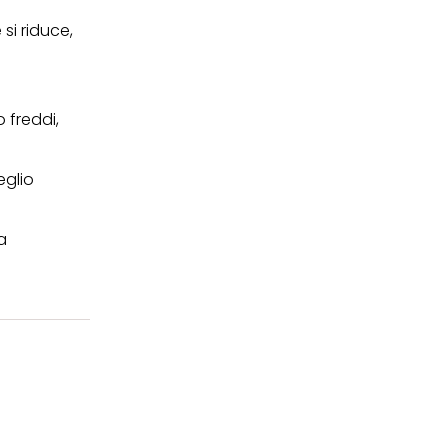
 si riduce,
o freddi,
eglio
a