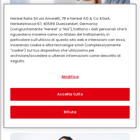
Henkel Italia Srl via Amoretti, 78 e Henkel AG & Co. KGaA,
Henkelstrasse 67, 40589 Duesseldorf, Germania
(congiuntamente “Henkel” o “Noi”), trattano i dati personali che ti
riguardano insieme come co-titolari del trattamento, in
particolare sull'utilizzo di questo sito web e interazioni con esso,
inserendo cookie e altre tecnologie simili (complessivamente
“cookie”) sul tuo dispositivo che utilizziamo per
archiviare/accedere a ulteriori informazioni come descritto di
seguito.
Il Galateo in aereo: come essere dei
Con il tuo consenso, noi e i nostri partner (inclusi come titolari
perfetti vicini di posto
Modifica
separati o co-titolari come indicato nella nostra Informativa sulla
protezione dei dati collegata nel piè di pagina, Sezione "Cookie,
pixel, impronte digitali e tecnologie simili" utilizzeremo anche
cookie ed elaboreremo i dati relativi a te per
misurare e
Accetta tutto
LEGGI IN 2'
ottimizzare le prestazioni di questo sito Web, per fornirti
funzionalità che migliorano l'utilizzo di questo sito Web
e/o per marketing personalizzato
. Analizzeremo il tuo utilizzo
Rifiuta
di questo sito Web e le tue interazioni commerciali con noi
(rispettivamente dell'azienda per cui lavori) per) e su tale base
tracciare i tuoi acquisti dei nostri prodotti su siti Web di terzi,
conservare le nostre informazioni sulle entità commerciali e
creare profili individuali su di te che potrebbero essere arricchiti