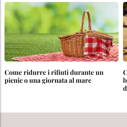
Come ridurre i rifiuti durante un
C
picnic o una giornata al mare
b
d