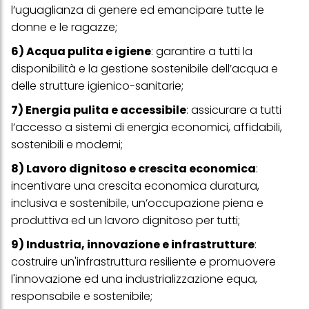
l’uguaglianza di genere ed emancipare tutte le
visualizzare annunci pubblicitari che potrebbero interessarti
(basati, ad esempio, sui tuoi interessi identificati) su questo sito
donne e le ragazze;
web e altri media (di terzi) tramite i dispositivi assegnati a te o
alla tua famiglia, nonché per misurare e ottimizzare il successo
6) Acqua pulita e igiene
: garantire a tutti la
delle campagne pubblicitarie.
disponibilità e la gestione sostenibile dell’acqua e
Puoi trovare maggiori informazioni sul trattamento dei tuoi dati
delle strutture igienico-sanitarie;
nella nostra Informativa sulla protezione dei dati collegata nel piè
di pagina (Sezione "Cookie, Pixel, Impronte digitali e tecnologie
7) Energia pulita e accessibile
: assicurare a tutti
simili"). Puoi revocare il tuo consenso in qualsiasi momento con
l’accesso a sistemi di energia economici, affidabili,
effetto per il futuro disabilitando i cookie sul nostro sito web nella
sezione "Impostazioni cookie" collegata nel piè di pagina. Per
sostenibili e moderni;
ulteriori informazioni sui cookie utilizzati su questo sito Web, in
particolare sul loro periodo di conservazione, consultare le
8) Lavoro dignitoso e crescita economica
:
informazioni dettagliate su ciascun cookie disponibili facendo
incentivare una crescita economica duratura,
clic su "modifica" di seguito".
inclusiva e sostenibile, un’occupazione piena e
Se fai clic su "Modifica" potrai trovare maggiori informazioni sul
produttiva ed un lavoro dignitoso per tutti;
trattamento dei tuoi dati / sull'uso dei cookie e consentirli per uno o
più degli scopi sopra menzionati. Cliccando su "Accetta tutto",
9) Industria, innovazione e infrastrutture
:
acconsenti all'uso dei cookie e al trattamento dei tuoi dati
personali per tutte le finalità sopra indicate. Se fai clic su "Rifiuta",
costruire un'infrastruttura resiliente e promuovere
verranno utilizzati solo i cookie tecnicamente necessari per fornirti
l'innovazione ed una industrializzazione equa,
questo sito web.
responsabile e sostenibile;