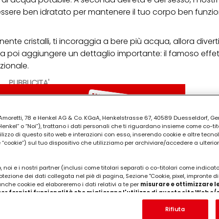
 essere ben idratato per mantenere il tuo corpo ben funzi
nte cristalli, ti incoraggia a bere più acqua, allora diverti
na poi aggiungere un dettaglio importante: il famoso eff
zionale.
PUBBLICITA'
ia Amoretti, 78 e Henkel AG & Co. KGaA, Henkelstrasse 67, 40589 Duesseldorf, G
kel” o “Noi”), trattano i dati personali che ti riguardano insieme come co-tito
utilizzo di questo sito web e interazioni con esso, inserendo cookie e altre tecnol
cookie”) sul tuo dispositivo che utilizziamo per archiviare/accedere a ulterio
 noi e i nostri partner (inclusi come titolari separati o co-titolari come indicat
otezione dei dati collegata nel piè di pagina, Sezione "Cookie, pixel, impronte di
 anche cookie ed elaboreremo i dati relativi a te per
misurare e ottimizzare le
er fornirti funzionalità che migliorano l'utilizzo di questo sito Web e
Analizzeremo il tuo utilizzo di questo sito Web e le tue interazioni commerciali c
'azienda per cui lavori) per) e su tale base tracciare i tuoi acquisti dei nostri 
Rifiuta
 nostre informazioni sulle entità commerciali e creare profili individuali su di 