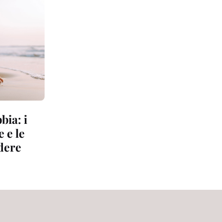
bia: i
 e le
dere