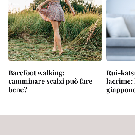
Barefoot walking:
Rui-katsu
camminare scalzi può fare
lacrime: 
bene?
giappon