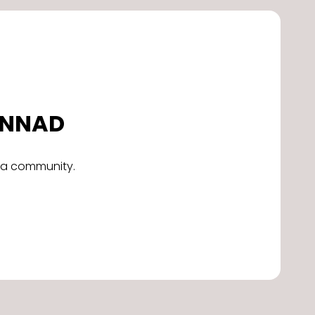
DONNAD
alla community.