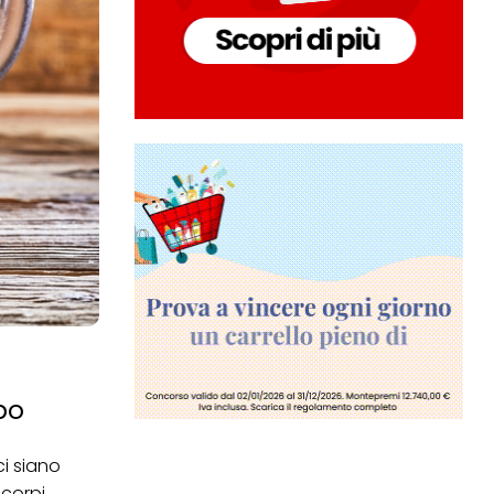
rpo
i siano
 corpi