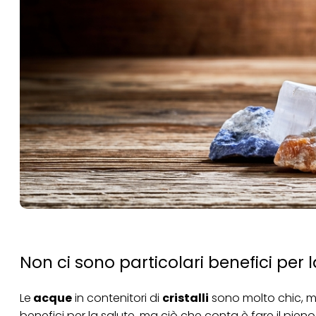
Non ci sono particolari benefici per l
Le
acque
in contenitori di
cristalli
sono molto chic, m
benefici per la salute, ma ciò che conta è fare il pieno