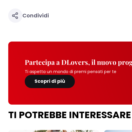
Condividi
Partecipa a DLovers, il nuovo pr
Ti aspetta un mondo di premi pensati per te
Scopri di più
TI POTREBBE INTERESSARE