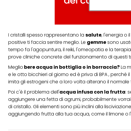
arricchiti con dati o
particolare per visu
identificati) su ques
misurare e ottimizz
Puoi trovare maggior
I cristalli spesso rappresentano la
salute
, l'energia o
collegata nel piè di 
qualsiasi momento co
positive ti faccia sentire meglio. Le
gemme
sono usate
collegata nel piè di 
tempo fa l'agopuntura, il reiki, l'omeopatia e la tera
periodo di conserva
"modifica" di seguito
prove cliniche concrete del funzionamento di questi t
Se fai clic su "Modif
Meglio
bere acqua in bottiglia o in borraccia?
La mi
per uno o più degli 
e le otto bicchieri al giorno ed è priva di BPA , perch
tuoi dati personali p
necessari per fornirt
imita gli estrogeni che a loro volta alterano il norma
Poi c'è il problema dell'
acqua infusa con la frutta
: 
aggiungere una fetta di agrumi, probabilmente vorrai
di cristallo. Gli elementi sono più inclini alla liscivia
aggiungendo frutta alla tua acqua, come il limone o l