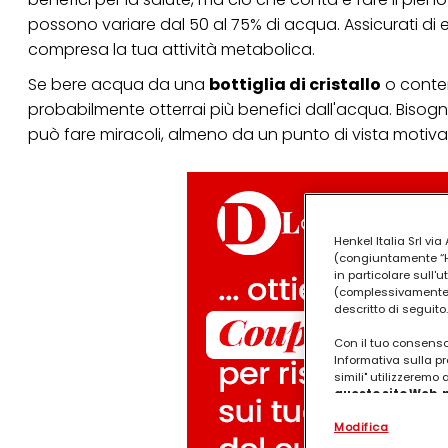
possono variare dal 50 al 75% di acqua. Assicurati di
compresa la tua attività metabolica.
Se bere acqua da una
bottiglia di cristallo
o contene
probabilmente otterrai più benefici dall'acqua. Bisog
può fare miracoli, almeno da un punto di vista motiva
Henkel Italia Srl v
(congiuntamente “Hen
in particolare sull'
(complessivamente “
descritto di seguito.
Con il tuo consenso,
Informativa sulla pr
simili" utilizzeremo
questo sito Web, p
personalizzato
. 
Modifica
(rispettivamente dell
terzi, conservare le