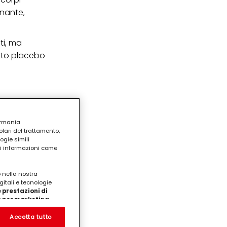
onante,
ti, ma
etto placebo
ermania
lari del trattamento,
ogie simili
ri informazioni come
o nella nostra
gitali e tecnologie
 prestazioni di
/o per marketing
on noi
prodotti su siti Web di
Accetta tutto
te che potrebbero essere