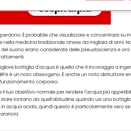
ttenuti da terze parti e altri siti Web. Utilizziamo questi profili per scopi di mark
alizzare annunci pubblicitari che potrebbero interessarti (basati, ad esempio, s
to sito web e altri media (di terzi) tramite i dispositivi assegnati a te o alla t
are il successo delle campagne pubblicitarie.
i informazioni sul trattamento dei tuoi dati nella nostra Informativa sulla prot
 il perdono. È probabile che visualizzare e concentrarsi su i
pagina (Sezione "Cookie, Pixel, Impronte digitali e tecnologie simili"). Puoi revo
n effetto per il futuro disabilitando i cookie sul nostro sito web nella sezion
 nella medicina tradizionale cinese da migliaia di anni. 
pagina. Per ulteriori informazioni sui cookie utilizzati su questo sito Web, in par
pia del suono erano considerate delle pseudoscienza e ora
zione, consultare le informazioni dettagliate su ciascun cookie disponibili fa
".
rattamenti.
ica" potrai trovare maggiori informazioni sul trattamento dei tuoi dati / sull'uso d
gliore bottiglia d'acqua è quella che ti incoraggia a ingerir
scopi sopra menzionati. Cliccando su "Accetta tutto", acconsenti all'uso dei coo
é il BPA è un noto obesogeno. È anche un noto distruttore e
er tutte le finalità sopra indicate. Se fai clic su "Rifiuta", verranno utilizzati solo
i questo sito web.
le funzionamento corporeo.
se il tuo obiettivo normale per rendere l'acqua più appetibi
 stare lontano da quell'abitudine quando usi una bottigl
zione in acqua acida, quindi questo è particolarmente vero se
'arancia.