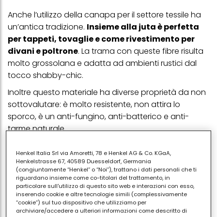
Anche l’utilizzo della canapa per il settore tessile ha
un’antica tradizione.
Insieme alla juta è perfetta
per tappeti, tovaglie e come rivestimento per
divani e poltrone
.
La trama con queste fibre risulta
molto grossolana e adatta ad ambienti rustici dal
tocco shabby-chic.
Inoltre questo materiale ha diverse proprietà da non
sottovalutare: è molto resistente, non attira lo
sporco, è un anti-fungino, anti-batterico e anti-
tarme naturale.
Il cotone
Henkel Italia Srl via Amoretti, 78 e Henkel AG & Co. KGaA,
Henkelstrasse 67, 40589 Duesseldorf, Germania
(congiuntamente “Henkel” o “Noi”), trattano i dati personali che ti
Il cotone ha due principali caratteristiche: è morbido
riguardano insieme come co-titolari del trattamento, in
al tatto ed è anallergico; è molto versatile e adatto a
particolare sull'utilizzo di questo sito web e interazioni con esso,
inserendo cookie e altre tecnologie simili (complessivamente
diverse lavorazioni.
Il suo impiego è consigliato per
“cookie”) sul tuo dispositivo che utilizziamo per
la biancheria da letto, per la tavola, ma anche
archiviare/accedere a ulteriori informazioni come descritto di