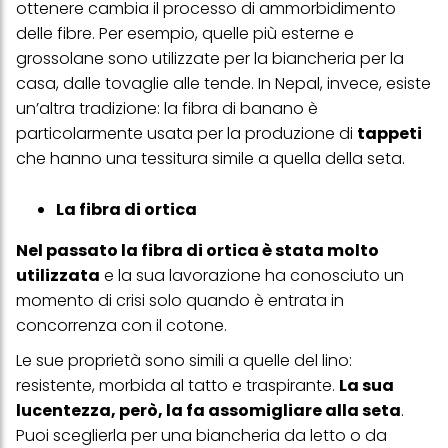
ottenere cambia il processo di ammorbidimento
effetto per il futuro disabilitando i cookie sul nostro sito web nella
delle fibre. Per esempio
,
quelle più esterne e
sezione "Impostazioni cookie" collegata nel piè di pagina. Per
ulteriori informazioni sui cookie utilizzati su questo sito Web, in
grossolane sono utilizzate per la biancheria per la
particolare sul loro periodo di conservazione, consultare le
casa, dalle tovaglie alle tende. In Nepal, invece, esiste
informazioni dettagliate su ciascun cookie disponibili facendo
clic su "modifica" di seguito".
un’altra tradizione: la fibra di banano è
particolarmente usata per la produzione di
tappeti
Se fai clic su "Modifica" potrai trovare maggiori informazioni sul
trattamento dei tuoi dati / sull'uso dei cookie e consentirli per uno o
che hanno una tessitura simile a quella della seta.
più degli scopi sopra menzionati. Cliccando su "Accetta tutto",
acconsenti all'uso dei cookie e al trattamento dei tuoi dati
personali per tutte le finalità sopra indicate. Se fai clic su "Rifiuta",
La fibra di ortica
verranno utilizzati solo i cookie tecnicamente necessari per fornirti
questo sito web.
Nel passato la fibra di ortica è stata molto
utilizzata
e la sua lavorazione ha conosciuto un
momento di crisi solo quando è entrata in
concorrenza con il cotone.
Le sue proprietà sono simili a quelle del lino:
resistente, morbida al tatto e traspirante.
La sua
lucentezza, però, la fa assomigliare alla seta
.
Puoi sceglierla per una biancheria da letto o da