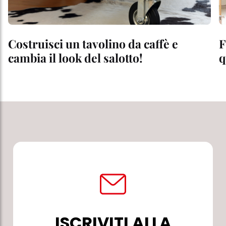
Costruisci un tavolino da caffè e
F
cambia il look del salotto!
q
ISCRIVITI ALLA