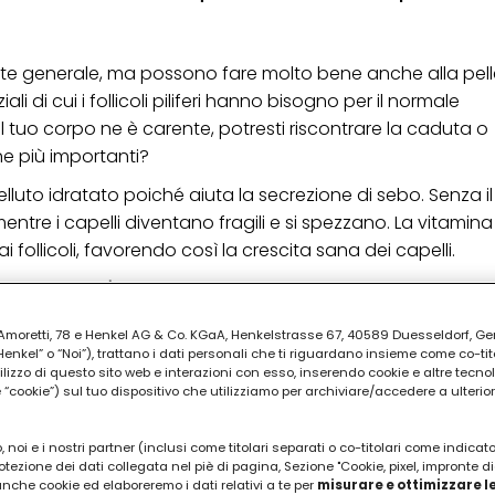
te generale, ma possono fare molto bene anche alla pelle
ali di cui i follicoli piliferi hanno bisogno per il normale
 il tuo corpo ne è carente, potresti riscontrare la caduta o
ne più importanti?
luto idratato poiché aiuta la secrezione di sebo. Senza il 
entre i capelli diventano fragili e si spezzano. La vitamina
 follicoli, favorendo così la crescita sana dei capelli.
PUBBLICITA'
ia Amoretti, 78 e Henkel AG & Co. KGaA, Henkelstrasse 67, 40589 Duesseldorf, G
kel” o “Noi”), trattano i dati personali che ti riguardano insieme come co-tito
utilizzo di questo sito web e interazioni con esso, inserendo cookie e altre tecnol
cookie”) sul tuo dispositivo che utilizziamo per archiviare/accedere a ulterio
 noi e i nostri partner (inclusi come titolari separati o co-titolari come indicat
otezione dei dati collegata nel piè di pagina, Sezione "Cookie, pixel, impronte di
 anche cookie ed elaboreremo i dati relativi a te per
misurare e ottimizzare le