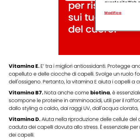
questo sito Web, p
personalizzato
. 
Modifica
(rispettivamente dell
terzi, conservare le
arricchiti con dati o
particolare per visu
identificati) su ques
misurare e ottimizz
Puoi trovare maggior
collegata nel piè di 
qualsiasi momento co
Vitamina E.
E’ tra i migliori antiossidanti. Protegge an
collegata nel piè di 
periodo di conserva
capelluto e delle ciocche di capelli. Svolge un ruolo f
"modifica" di seguito
dell'ossigeno. Pertanto, la vitamina E aiuta i capelli a 
Se fai clic su "Modif
Vitamina B7.
Nota anche come
biotina
, è essenzia
per uno o più degli 
tuoi dati personali p
scompone le proteine ​​in amminoacidi, utili per il raffor
necessari per fornirt
dallo styling a caldo, dai raggi UV, dall'acqua clorata,
Vitamina D.
Aiuta nella riproduzione delle cellule de
caduta dei capelli dovuta allo stress. È essenziale per 
dei capelli.