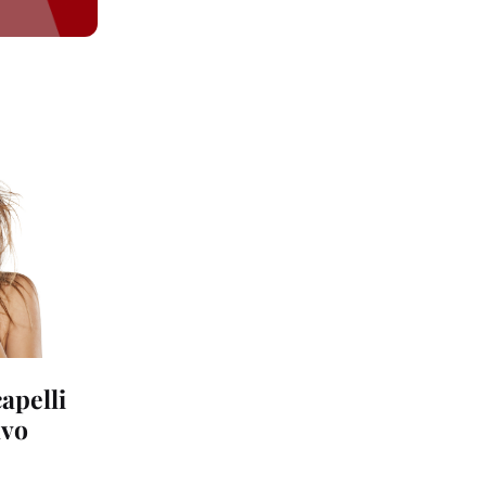
apelli
avo