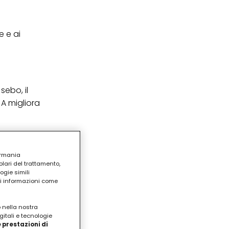
 e ai
sebo, il
 A migliora
ermania
lari del trattamento,
ogie simili
ri informazioni come
o nella nostra
gitali e tecnologie
 prestazioni di