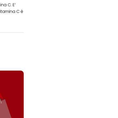
na C. E’
vitamina C è