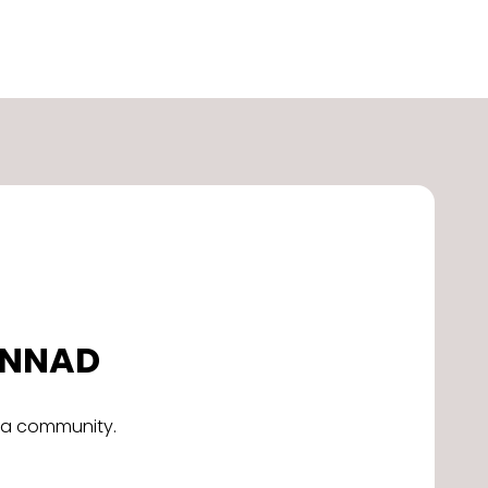
DONNAD
alla community.