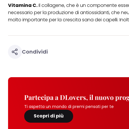
Vitamina C.
Il collagene, che è un componente essenzia
necessario per la produzione di antiossidanti, che neutr
molto importante per la crescita sana dei capelli. Inol
Condividi
Partecipa a DLovers, il nuovo pr
Ti aspetta un mondo di premi pensati per te
Scopri di più