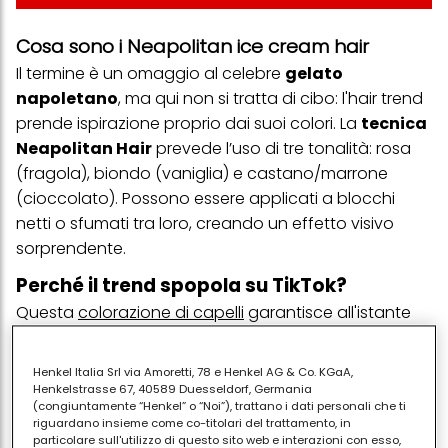
Cosa sono i Neapolitan ice cream hair
Il termine è un omaggio al celebre
gelato
napoletano
, ma qui non si tratta di cibo: l'hair trend
prende ispirazione proprio dai suoi colori. La
tecnica
Neapolitan Hair
prevede l’uso di tre tonalità: rosa
(fragola), biondo (vaniglia) e castano/marrone
(cioccolato). Possono essere applicati a blocchi
netti o sfumati tra loro, creando un effetto visivo
sorprendente.
Perché il trend spopola su TikTok?
Questa
colorazione di capelli
garantisce all'istante
un effetto WOW: il contrasto tra i colori è originale e
cattura immediatamente l’attenzione.
Henkel Italia Srl via Amoretti, 78 e Henkel AG & Co. KGaA,
Henkelstrasse 67, 40589 Duesseldorf, Germania
Inoltre, questa
nuance per capelli
consente a chi la
(congiuntamente “Henkel” o “Noi”), trattano i dati personali che ti
indossa di mostrare la propria personalità con un
riguardano insieme come co-titolari del trattamento, in
particolare sull'utilizzo di questo sito web e interazioni con esso,
look dolce, audace e senza tempo. Soprattutto il