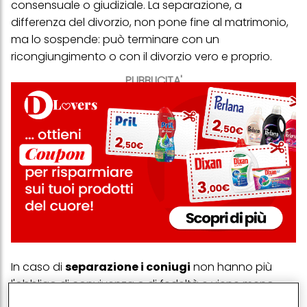
consensuale o giudiziale. La
separazione, a
differenza del divorzio
, non pone fine al matrimonio,
ma lo sospende: può terminare con un
ricongiungimento o con il divorzio vero e proprio.
PUBBLICITA'
In caso di
separazione i coniugi
non hanno più
l'obbligo di convivenza o di fedeltà e viene meno
anche il
regime di comunione dei beni
, se è stato