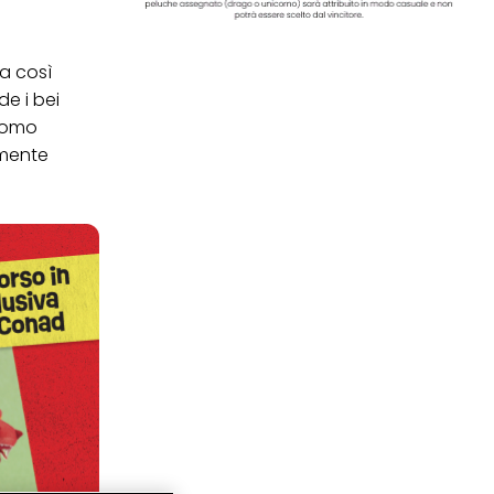
a così
e i bei
’uomo
amente