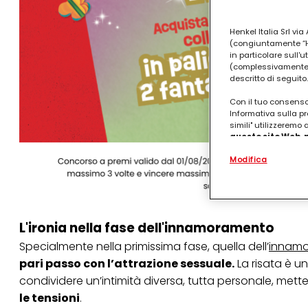
Henkel Italia Srl v
(congiuntamente “Hen
in particolare sull'
(complessivamente “
descritto di seguito.
Con il tuo consenso,
Informativa sulla pr
simili" utilizzeremo
questo sito Web, p
personalizzato
. 
Modifica
(rispettivamente dell
terzi, conservare le
arricchiti con dati o
particolare per visu
identificati) su ques
misurare e ottimizz
L'ironia nella fase dell'innamoramento
Puoi trovare maggior
Specialmente nella primissima fase, quella dell’
innam
collegata nel piè di 
pari passo con l’attrazione sessuale.
La risata è u
qualsiasi momento co
collegata nel piè di 
condividere un’intimità diversa, tutta personale, mett
periodo di conserva
le tensioni
.
"modifica" di seguito