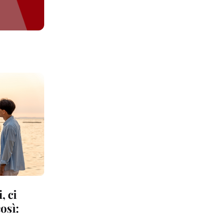
, ci
osì: