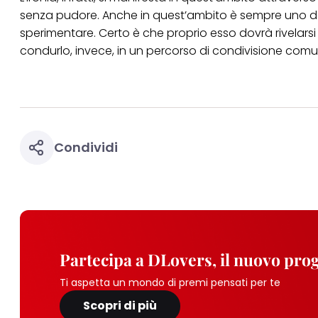
senza pudore. Anche in quest’ambito è sempre uno dei 
sperimentare. Certo è che proprio esso dovrà rivelar
condurlo, invece, in un percorso di condivisione comu
Condividi
Partecipa a DLovers, il nuovo pr
Ti aspetta un mondo di premi pensati per te
Scopri di più