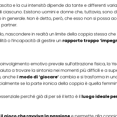
cita e la cui intensità dipende da tante e differenti variab
ica" potrai trovare maggiori informazioni sul trattamento dei tuoi dati / sull'uso d
scopi sopra menzionati. Cliccando su "Accetta tutto", acconsenti all'uso dei coo
io di ciascuno. Esistono uomini e donne che, tuttavia, sono d
er tutte le finalità sopra indicate. Se fai clic su "Rifiuta", verranno utilizzati solo
o in generale. Non è detto, però, che esso non si possa ac
i questo sito web.
 partner.
do, nascondere in realtà un limite della coppia stessa che u
ità o l’incapacità di gestire un
rapporto troppo ‘impeg
involgimento emotivo prevale sull’attrazione fisica, la ‘ris
iuta a trovare la sintonia nei momenti più difficili e a super
, anche il
modo di ‘giocare’
cambia e si trasforma in un
ialmente se la parte ironica della coppia è quella femmini
senziale perché già di per sé il letto è il
luogo ideale pe
o
il gioco che ravviva la passione
e permette alla coppia 