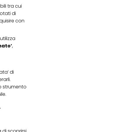
ili tra cui
ei cookie e consentirli
kie e al trattamento dei
otati di
 i cookie tecnicamente
quisire con
tilizza
nato’
,
ata’ di
arli.
o strumento
le.
r
di scoprirsi