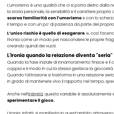
L’umorismo è una qualità che ci si porta dietro dalla nas
Se fai clic su "Modif
per uno o più degli 
la storia personale, la sensibilità e il carattere propr
tuoi dati personali p
scarsa familiarità con l’umorismo
e con lo scherz
necessari per fornirt
il tempo e con un po’ di pazienza da parte del proprio
L’unico rischio è quello di esagerare
, e, così facen
l’ironia come un modo per nascondere le proprie fragil
creando quindi dei vuoti.
L'ironia quando la relazione diventa "seria"
Quando la fase iniziale di innamoramento finisce e il co
coppia e il modo in cui la stessa gestisce la giocosità a
Quando l’attrazione si trasforma in una relazione seria
in grado di mantenere vivo il rapporto nel tempo, spec
Anche nell’
intimità
, questa variabile è assolutamente es
sperimentare il gioco.
L’ironia, infatti, si manifesta in quest’ambito attravers