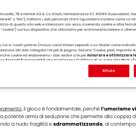
ia Amoretti, 78 e Henkel AG & Co. KGaA, Henkelstrasse 67, 40589 Duesseldorf, G
kel” o “Noi”), trattano i dati personali che ti riguardano insieme come co-tito
utilizzo di questo sito web e interazioni con esso, inserendo cookie e altre tecnol
cookie”) sul tuo dispositivo che utilizziamo per archiviare/accedere a ulterio
 noi e i nostri partner (inclusi come titolari separati o co-titolari come indicat
otezione dei dati collegata nel piè di pagina, Sezione "Cookie, pixel, impronte di
 anche cookie ed elaboreremo i dati relativi a te per
misurare e ottimizzare le
er fornirti funzionalità che migliorano l'utilizzo di questo sito Web e
Analizzeremo il tuo utilizzo di questo sito Web e le tue interazioni commerciali c
'azienda per cui lavori) per) e su tale base tracciare i tuoi acquisti dei nostri 
Rifiuta
 nostre informazioni sulle entità commerciali e creare profili individuali su di 
ttenuti da terze parti e altri siti Web. Utilizziamo questi profili per scopi di mark
alizzare annunci pubblicitari che potrebbero interessarti (basati, ad esempio, s
to sito web e altri media (di terzi) tramite i dispositivi assegnati a te o alla t
are il successo delle campagne pubblicitarie.
i informazioni sul trattamento dei tuoi dati nella nostra Informativa sulla prot
oramento
, il gioco è fondamentale, perché
l’umorismo v
pagina (Sezione "Cookie, Pixel, Impronte digitali e tecnologie simili"). Puoi revo
na potente arma di seduzione che permette alla coppia d
n effetto per il futuro disabilitando i cookie sul nostro sito web nella sezion
pagina. Per ulteriori informazioni sui cookie utilizzati su questo sito Web, in par
endo a nudo fragilità e
sdrammatizzando
, al contempo
zione, consultare le informazioni dettagliate su ciascun cookie disponibili fa
".