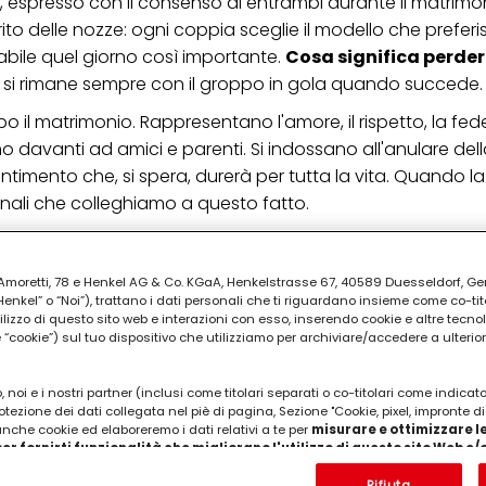
, espresso con il consenso di entrambi durante il matrimon
o delle nozze: ogni coppia sceglie il modello che preferis
abile quel giorno così importante.
Cosa significa perder
 e si rimane sempre con il groppo in gola quando succede.
po il
matrimonio
. Rappresentano l'amore, il rispetto, la fede
rno davanti ad amici e parenti. Si indossano all'anulare de
sentimento che, si spera, durerà per tutta la vita. Quando l
gnali che colleghiamo a questo fatto.
PUBBLICITA'
ia Amoretti, 78 e Henkel AG & Co. KGaA, Henkelstrasse 67, 40589 Duesseldorf, G
kel” o “Noi”), trattano i dati personali che ti riguardano insieme come co-tito
utilizzo di questo sito web e interazioni con esso, inserendo cookie e altre tecnol
cookie”) sul tuo dispositivo che utilizziamo per archiviare/accedere a ulterio
 noi e i nostri partner (inclusi come titolari separati o co-titolari come indicat
otezione dei dati collegata nel piè di pagina, Sezione "Cookie, pixel, impronte di
 anche cookie ed elaboreremo i dati relativi a te per
misurare e ottimizzare le
er fornirti funzionalità che migliorano l'utilizzo di questo sito Web e
Analizzeremo il tuo utilizzo di questo sito Web e le tue interazioni commerciali c
'azienda per cui lavori) per) e su tale base tracciare i tuoi acquisti dei nostri 
Rifiuta