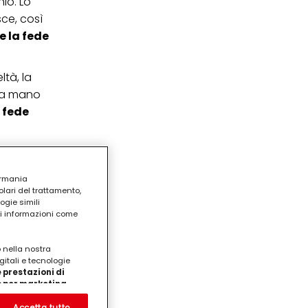
io. Lo
ce, così
e la fede
ltà, la
lla mano
a
fede
ermania
lari del trattamento,
ogie simili
ri informazioni come
o nella nostra
gitali e tecnologie
 prestazioni di
/o per marketing
on noi
prodotti su siti Web di
Accetta tutto