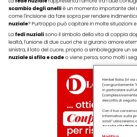
La
fede nuziale
rappresenta l'amore tra i due coniugi
scambio degli anelli
è un momento importante del rit
come l'incisione da fare sopra per rendere indimentic
nuziale
? Purtroppo può capitare in molte situazioni
La
fedi nuziali
sono il simbolo della vita di coppia do
lealtà, l'unione di due cuori che si giurano amore ete
sinistra, il lato del cuore, proprio a simboleggiare un 
nuziale si sfila e cade
o viene persa, sono molti i se
Henkel Italia Srl v
(congiuntamente “Hen
in particolare sull'
(complessivamente “
descritto di seguito.
Con il tuo consenso,
Informativa sulla pr
simili" utilizzeremo
questo sito Web, p
personalizzato
. 
Modifica
(rispettivamente dell