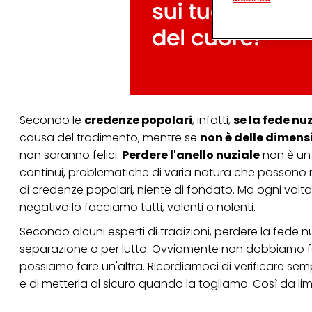
terzi, conservare le
arricchiti con dati o
particolare per visu
identificati) su ques
misurare e ottimizz
Puoi trovare maggior
collegata nel piè di 
qualsiasi momento co
collegata nel piè di 
Secondo le
credenze popolari
, infatti,
se la fede nu
periodo di conserva
causa del tradimento, mentre se
non è delle dimens
"modifica" di seguito
non saranno felici.
Perdere l'anello nuziale
non è un 
Se fai clic su "Modif
continui, problematiche di varia natura che possono m
per uno o più degli 
di credenze popolari, niente di fondato. Ma ogni vol
tuoi dati personali p
necessari per fornirt
negativo lo facciamo tutti, volenti o nolenti.
Secondo alcuni esperti di tradizioni, perdere la fede 
separazione o per lutto. Ovviamente non dobbiamo far
possiamo fare un'altra. Ricordiamoci di verificare semp
e di metterla al sicuro quando la togliamo. Così da limit