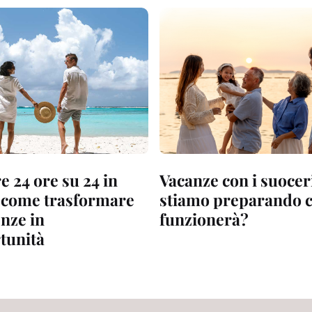
 24 ore su 24 in
Vacanze con i suoceri
 come trasformare
stiamo preparando c
enze in
funzionerà?
tunità