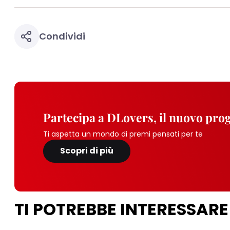
Condividi
Partecipa a DLovers, il nuovo pr
Ti aspetta un mondo di premi pensati per te
Scopri di più
TI POTREBBE INTERESSARE