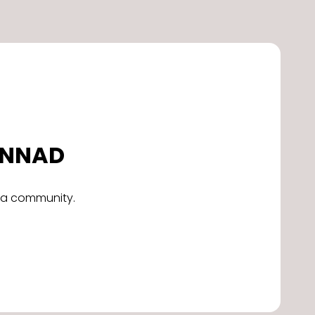
DONNAD
alla community.