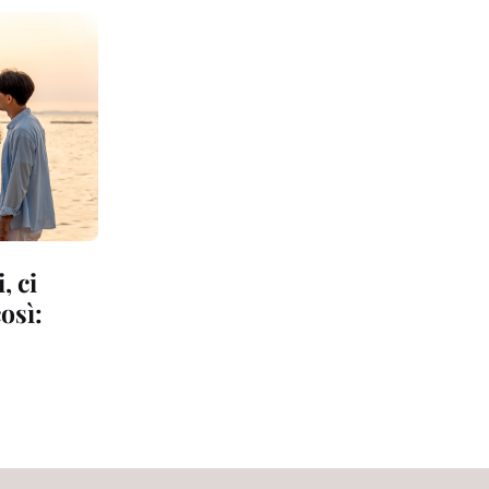
, ci
osì: