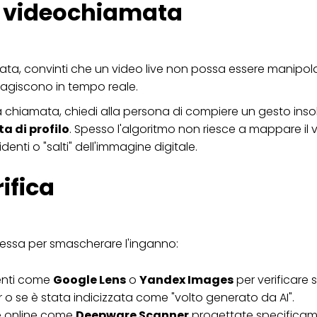
la videochiamata
ica" potrai trovare maggiori informazioni sul trattamento dei tuoi dati / sull'uso d
scopi sopra menzionati. Cliccando su "Accetta tutto", acconsenti all'uso dei coo
er tutte le finalità sopra indicate. Se fai clic su "Rifiuta", verranno utilizzati solo
i questo sito web.
ata, convinti che un video live non possa essere manipol
agiscono in tempo reale.
 chiamata, chiedi alla persona di compiere un gesto inso
ta di profilo
. Spesso l'algoritmo non riesce a mappare il 
enti o "salti" dell'immagine digitale.
rifica
 stessa per smascherare l'inganno:
menti come
Google Lens
o
Yandex Images
per verificare s
er o se è stata indicizzata come "volto generato da AI".
e online come
Deepware Scanner
progettate specificam