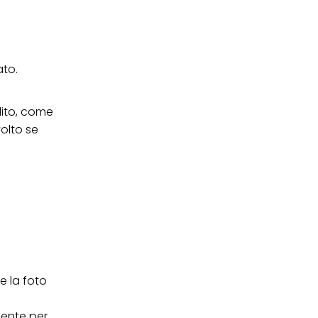
ei cookie e consentirli
kie e al trattamento dei
 i cookie tecnicamente
ato.
lito, come
volto se
e la foto
ente per