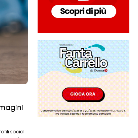
mmagini
fili social