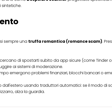
 sintetiche.
mento
uasi sempre una
truffa romantica (romance scam)
. Pre
ri cercano di spostarti subito da app sicure (come Tinder 
ggire ai sistemi di moderazione.
po emergono problemi finanziari, blocchi bancari o em
 dall'estero usando traduttori automatici: se il modo di sc
arro, alza la guardia.