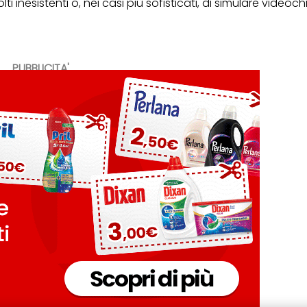
volti inesistenti o, nei casi più sofisticati, di simulare video
PUBBLICITA'