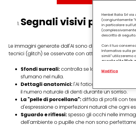
Henkel Italia Srl v
Segnali visivi per sma
(congiuntamente “Hen
in particolare sull'
(complessivamente “
descritto di seguito.
Le immagini generate dall'AI sono diventate straordin
Con il tuo consenso,
Informativa sulla pr
tecnici (glitch) se osservate con attenzione.
simili" utilizzeremo
questo sito Web, p
personalizzato
. 
Sfondi surreali:
controlla se lo sfondo presenta
Modifica
(rispettivamente dell
sfumano nel nulla.
terzi, conservare le
arricchiti con dati o
Dettagli anatomici:
l'AI fatica ancora con la s
particolare per visu
il numero naturale di denti durante un sorriso.
identificati) su ques
misurare e ottimizz
La "pelle di porcellana":
diffida di profili con te
d'espressione o imperfezioni naturali che ogni 
Puoi trovare maggior
collegata nel piè di 
Sguardo e riflessi:
spesso gli occhi nelle immagi
qualsiasi momento co
dell'ambiente o pupille che non sono perfettamen
collegata nel piè di 
periodo di conserva
"modifica" di seguito