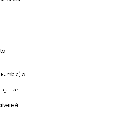
sta
o Bumble) a
ergenze
rivere è