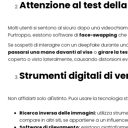
Attenzione al test del
Se fai clic su "Modif
per uno o più degli 
tuoi dati personali p
necessari per fornirt
Molti utenti si sentono al sicuro dopo una videochiam
Purtroppo, esistono software di
face-swapping
che 
Se sospetti di interagire con un deepfake durante una
passarsi una mano davanti al viso
o
girare la tes
coperto o visto lateralmente, causando distorsioni evid
Strumenti digitali di ve
Non affidarti solo all'istinto. Puoi usare la tecnologia
Ricerca inversa delle immagini:
utilizza stru
compare in altri siti, se appartiene a un influenc
Software di rilevamento:
esistono piattaform