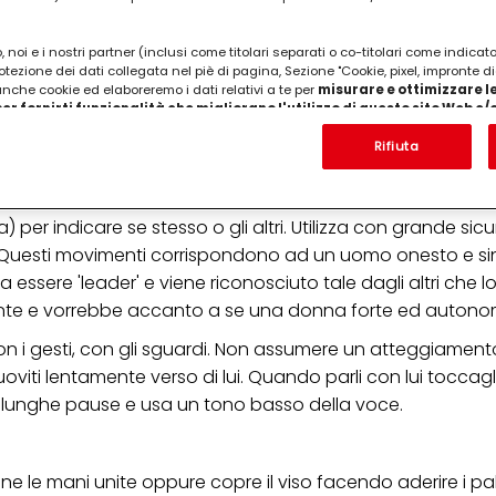
 noi e i nostri partner (inclusi come titolari separati o co-titolari come indicat
otezione dei dati collegata nel piè di pagina, Sezione "Cookie, pixel, impronte di
 anche cookie ed elaboreremo i dati relativi a te per
misurare e ottimizzare le
er fornirti funzionalità che migliorano l'utilizzo di questo sito Web e
Analizzeremo il tuo utilizzo di questo sito Web e le tue interazioni commerciali c
'azienda per cui lavori) per) e su tale base tracciare i tuoi acquisti dei nostri 
Rifiuta
 nostre informazioni sulle entità commerciali e creare profili individuali su di 
ttenuti da terze parti e altri siti Web. Utilizziamo questi profili per scopi di mark
 la sua gestualità precisa, mentre parla è solito usare un s
alizzare annunci pubblicitari che potrebbero interessarti (basati, ad esempio, s
to sito web e altri media (di terzi) tramite i dispositivi assegnati a te o alla t
 per indicare se stesso o gli altri. Utilizza con grande sicu
are il successo delle campagne pubblicitarie.
po. Questi movimenti corrispondono ad un uomo onesto e s
i informazioni sul trattamento dei tuoi dati nella nostra Informativa sulla prot
ma essere 'leader' e viene riconosciuto tale dagli altri che
pagina (Sezione "Cookie, Pixel, Impronte digitali e tecnologie simili"). Puoi revo
igente e vorrebbe accanto a se una donna forte ed autono
n effetto per il futuro disabilitando i cookie sul nostro sito web nella sezion
pagina. Per ulteriori informazioni sui cookie utilizzati su questo sito Web, in par
 con i gesti, con gli sguardi. Non assumere un atteggiamen
zione, consultare le informazioni dettagliate su ciascun cookie disponibili fa
".
oviti lentamente verso di lui. Quando parli con lui toccagl
ai lunghe pause e usa un tono basso della voce.
ica" potrai trovare maggiori informazioni sul trattamento dei tuoi dati / sull'uso d
scopi sopra menzionati. Cliccando su "Accetta tutto", acconsenti all'uso dei coo
er tutte le finalità sopra indicate. Se fai clic su "Rifiuta", verranno utilizzati solo
i questo sito web.
 le mani unite oppure copre il viso facendo aderire i pal