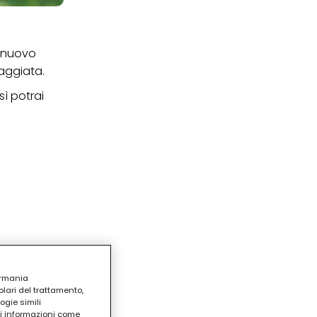
l nuovo
raggiata.
ì potrai
ermania
lari del trattamento,
ogie simili
ri informazioni come