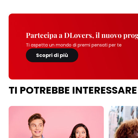
Partecipa a DLovers, il nuovo pr
Ti aspetta un mondo di premi pensati per te
Scopri di più
TI POTREBBE INTERESSARE