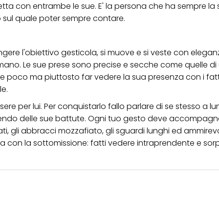
retta con entrambe le sue. E' la persona che ha sempre la 
ero sul quale poter sempre contare.
gere l'obiettivo gesticola, si muove e si veste con eleganz
n la mano. Le sue prese sono precise e secche come quelle d
re poco ma piuttosto far vedere la sua presenza con i fatt
le.
essere per lui. Per conquistarlo fallo parlare di se stesso a l
dendo delle sue battute. Ogni tuo gesto deve accompagn
i, gli abbracci mozzafiato, gli sguardi lunghi ed ammirevo
on la sottomissione: fatti vedere intraprendente e sor