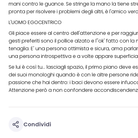
mani contro le guance. Se stringe la mano la tiene st
pronta per risolvere i problemi degli altri, è l'amico v
L'UOMO EGOCENTRICO
Gli piace essere al centro dell'attenzione e per raggiun
gesti preferiti sono il pollice alzato e l''ok' fatto co
tenaglia. E' una persona ottimista e sicura, ama parla
una persona introspettiva e a volte appare superficia
Se lui è così tu... lasciagli spazio, il primo piano deve 
dei suoi monologhi quando è con le altre persone ri
passione che hai dentro: i baci devono essere infuocat
Attenzione però a non confondere accondiscendenza c
Condividi