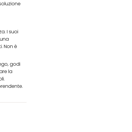
soluzione
a. I suoi
i una
i. Non è
ungo, godi
are la
li.
prendente.