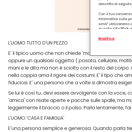
descritto di seguito.
Con il tuo consenso,
Informativa sulla pr
simili" utilizzeremo
questo sito Web, p
personalizzato
. 
Modifica
(rispettivamente dell
L'UOMO TUTTO D'UN PEZZO
terzi, conservare le
arricchiti con dati o
E' il tipico uomo che non chiede 'mai'. Lo riconosci per
particolare per visu
identificati) su ques
oppure un qualsiasi oggetto ( posata, cellulare, matita)
misurare e ottimizz
mani e le dita ma non è sciolto con il resto del cor
Puoi trovare maggior
nella coppia ama il rigore dei costumi. E' il tipo che a
collegata nel piè di 
fiduciosi. E' una persona che a volte si dimostra es
qualsiasi momento co
collegata nel piè di 
Se lui è così tu...devi essere avvolgente con la voce,
periodo di conserva
"modifica" di seguito
'amica' con risate aperte e pacche sulle spalle, ma mu
leggermente il braccio o il polso. Parla lentamente, f
Se fai clic su "Modif
per uno o più degli 
L'UOMO 'CASA E FAMIGLIA'
tuoi dati personali p
necessari per fornirt
E'una persona semplice e generosa. Quando parla tiene