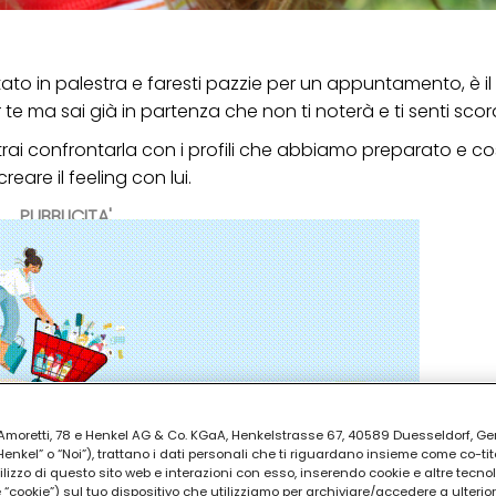
 notato in palestra e faresti pazzie per un appuntamento, è i
 te ma sai già in partenza che non ti noterà e ti senti sco
rai confrontarla con i profili che abbiamo preparato e cos
eare il feeling con lui.
PUBBLICITA'
ia Amoretti, 78 e Henkel AG & Co. KGaA, Henkelstrasse 67, 40589 Duesseldorf, G
kel” o “Noi”), trattano i dati personali che ti riguardano insieme come co-tito
utilizzo di questo sito web e interazioni con esso, inserendo cookie e altre tecnol
cookie”) sul tuo dispositivo che utilizziamo per archiviare/accedere a ulterio