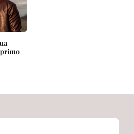
tua
 primo