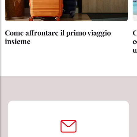
Come affrontare il primo viaggio
C
insieme
c
u