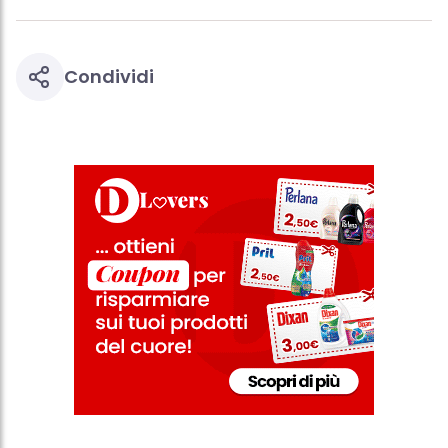
di pagina (Sezione "Cookie, Pixel, Impronte digitali e tecnologie
simili"). Puoi revocare il tuo consenso in qualsiasi momento con
effetto per il futuro disabilitando i cookie sul nostro sito web nella
sezione "Impostazioni cookie" collegata nel piè di pagina. Per
ulteriori informazioni sui cookie utilizzati su questo sito Web, in
Condividi
particolare sul loro periodo di conservazione, consultare le
informazioni dettagliate su ciascun cookie disponibili facendo
clic su "modifica" di seguito".
Se fai clic su "Modifica" potrai trovare maggiori informazioni sul
trattamento dei tuoi dati / sull'uso dei cookie e consentirli per uno o
più degli scopi sopra menzionati. Cliccando su "Accetta tutto",
acconsenti all'uso dei cookie e al trattamento dei tuoi dati
personali per tutte le finalità sopra indicate. Se fai clic su "Rifiuta",
verranno utilizzati solo i cookie tecnicamente necessari per fornirti
questo sito web.