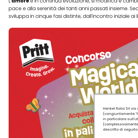
L’
amore
è in continua evoluzione, si modifica e cambia
pace e alla serenità dei tanti anni passati insieme. Se
sviluppa in cinque fasi distinte, dall'incontro iniziale 
Henkel Italia Srl v
(congiuntamente “Hen
in particolare sull'
(complessivamente “
descritto di seguito.