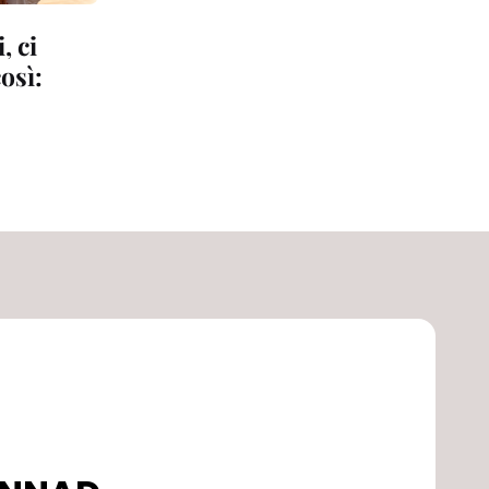
, ci
osì: