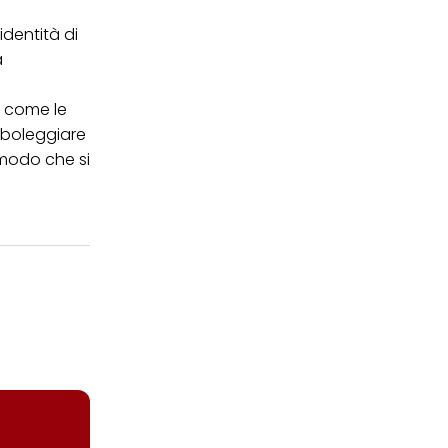
identità di
a
e come le
imboleggiare
n modo che si