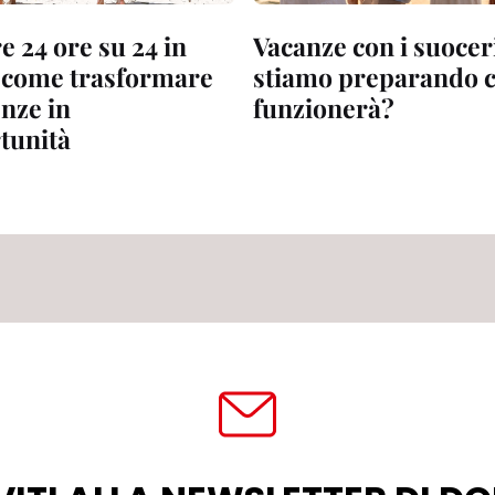
 24 ore su 24 in
Vacanze con i suoceri
 come trasformare
stiamo preparando c
enze in
funzionerà?
tunità