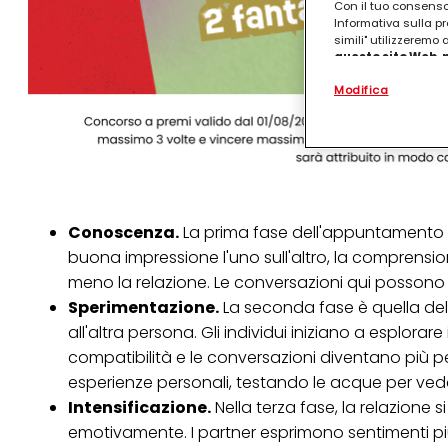
Con il tuo consenso,
Informativa sulla pr
simili" utilizzeremo
questo sito Web, p
personalizzato
. 
Modifica
(rispettivamente dell
terzi, conservare le
arricchiti con dati o
particolare per visu
identificati) su ques
misurare e ottimizz
Puoi trovare maggior
collegata nel piè di 
Conoscenza.
La prima fase dell'appuntamento p
qualsiasi momento co
buona impressione l'uno sull'altro, la comprension
collegata nel piè di 
periodo di conserva
meno la relazione. Le conversazioni qui possono e
"modifica" di seguito
Sperimentazione.
La seconda fase è quella della 
all'altra persona. Gli individui iniziano a esplora
Se fai clic su "Modif
per uno o più degli 
compatibilità e le conversazioni diventano più 
tuoi dati personali p
esperienze personali, testando le acque per ved
necessari per fornirt
Intensificazione.
Nella terza fase, la relazione 
emotivamente. I partner esprimono sentimenti più