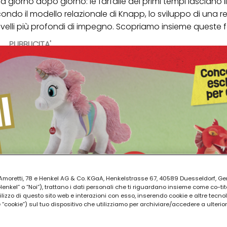
 giorno dopo giorno: le farfalle dei primi tempi lasciano il
condo il modello relazionale di Knapp, lo sviluppo di una re
ai livelli più profondi di impegno. Scopriamo insieme queste f
PUBBLICITA'
ia Amoretti, 78 e Henkel AG & Co. KGaA, Henkelstrasse 67, 40589 Duesseldorf, G
kel” o “Noi”), trattano i dati personali che ti riguardano insieme come co-tito
utilizzo di questo sito web e interazioni con esso, inserendo cookie e altre tecnol
cookie”) sul tuo dispositivo che utilizziamo per archiviare/accedere a ulterio