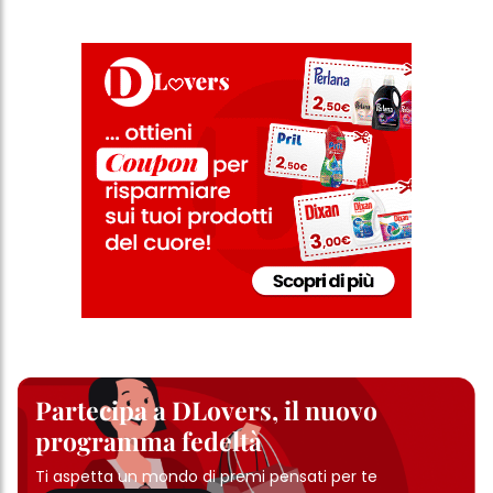
sezione "Impostazioni cookie" collegata nel piè di pagina. Per
ulteriori informazioni sui cookie utilizzati su questo sito Web, in
particolare sul loro periodo di conservazione, consultare le
informazioni dettagliate su ciascun cookie disponibili facendo
clic su "modifica" di seguito".
Se fai clic su "Modifica" potrai trovare maggiori informazioni sul
trattamento dei tuoi dati / sull'uso dei cookie e consentirli per uno o
più degli scopi sopra menzionati. Cliccando su "Accetta tutto",
acconsenti all'uso dei cookie e al trattamento dei tuoi dati
personali per tutte le finalità sopra indicate. Se fai clic su "Rifiuta",
verranno utilizzati solo i cookie tecnicamente necessari per fornirti
questo sito web.
Partecipa a DLovers, il nuovo
programma fedeltà
Ti aspetta un mondo di premi pensati per te