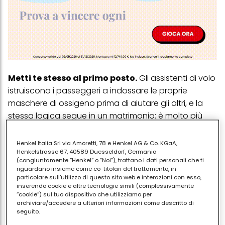
Metti te stesso al primo posto.
Gli assistenti di volo
istruiscono i passeggeri a indossare le proprie
maschere di ossigeno prima di aiutare gli altri, e la
stessa logica segue in un matrimonio: è molto più
facile sintonizzarsi con i bisogni degli altri quando i
propri sono già presi in carico.
Henkel Italia Srl via Amoretti, 78 e Henkel AG & Co. KGaA,
Henkelstrasse 67, 40589 Duesseldorf, Germania
Stabilisci i confini.
Anche se alcune coppie
(congiuntamente “Henkel” o “Noi”), trattano i dati personali che ti
riguardano insieme come co-titolari del trattamento, in
potrebbero affermare che "ci diciamo tutto", va più
particolare sull'utilizzo di questo sito web e interazioni con esso,
che bene se non segui del tutto l'esempio. Stabilire
inserendo cookie e altre tecnologie simili (complessivamente
“cookie”) sul tuo dispositivo che utilizziamo per
dei limiti è un modo produttivo e salutare per
archiviare/accedere a ulteriori informazioni come descritto di
garantire che entrambi vi sentiate a vostro agio nella
seguito.
relazione alle vostre condizioni.