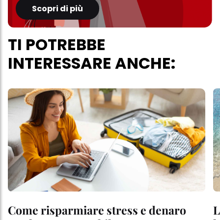
Scopri di più
TI POTREBBE
INTERESSARE ANCHE:
Come risparmiare stress e denaro
L