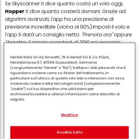
Se Skyscanner ti dice quanto costa un volo oggi,
Hopper
ti dice quanto costerà domani. Grazie ad
algoritmi avanzati, l'app ha una precisione di
previsione incredibile (vicina al 90%).Imposti il volo e
l'app ti darà un consiglio netto:
"Prenota ora"
oppure
"Aspetta, il prezzo scenderà di 30€ nei prossimi
giorni"
.
Henkel Italia Srl via Amoretti, 78 e Henkel AG & Co. KGaA,
Henkelstrasse 67, 40589 Duesseldorf, Germania
Google Flights (Web App)
(congiuntamente “Henkel” o “Noi”), trattano i dati personali che ti
riguardano insieme come co-titolari del trattamento, in
Sebbene non sia un'app da scaricare dallo store,
particolare sull'utilizzo di questo sito web e interazioni con esso,
inserendo cookie e altre tecnologie simili (complessivamente
salvare il link di Google Flights sulla schermata home
“cookie”) sul tuo dispositivo che utilizziamo per
del tuo smartphone è d'obbligo. È lo strumento più
archiviare/accedere a ulteriori informazioni come descritto di
seguito.
veloce e pulito per confrontare le tariffe. Una volta
attivato il monitoraggio, Google ti invierà email
Con il tuo consenso, noi e i nostri partner (inclusi come titolari
Modifica
separati o co-titolari come indicato nella nostra Informativa sulla
dettagliate sull'andamento dei costi, mostrandoti
protezione dei dati collegata nel piè di pagina, Sezione "Cookie,
anche se il prezzo attuale è "alto", "nella media" o "un
pixel, impronte digitali e tecnologie simili" utilizzeremo anche
cookie ed elaboreremo i dati relativi a te per
misurare e
vero affare" rispetto allo storico.
Accetta tutto
ottimizzare le prestazioni di questo sito Web, per fornirti