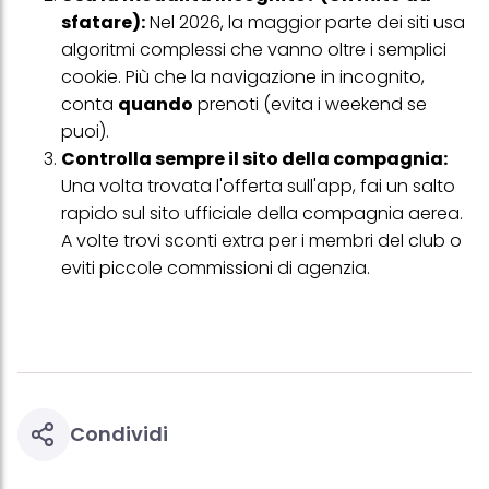
Se fai clic su "Modifica" potrai trovare maggiori informazioni sul
sfatare):
Nel 2026, la maggior parte dei siti usa
trattamento dei tuoi dati / sull'uso dei cookie e consentirli per uno o
più degli scopi sopra menzionati. Cliccando su "Accetta tutto",
algoritmi complessi che vanno oltre i semplici
acconsenti all'uso dei cookie e al trattamento dei tuoi dati
cookie. Più che la navigazione in incognito,
personali per tutte le finalità sopra indicate. Se fai clic su "Rifiuta",
verranno utilizzati solo i cookie tecnicamente necessari per fornirti
conta
quando
prenoti (evita i weekend se
questo sito web.
puoi).
Controlla sempre il sito della compagnia:
Una volta trovata l'offerta sull'app, fai un salto
rapido sul sito ufficiale della compagnia aerea.
A volte trovi sconti extra per i membri del club o
eviti piccole commissioni di agenzia.
Condividi