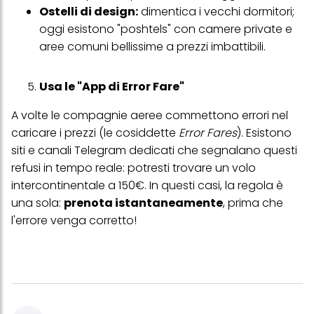
Ostelli di design:
dimentica i vecchi dormitori;
Se fai clic su "Modifica" potrai trovare maggiori informazioni sul
oggi esistono "poshtels" con camere private e
trattamento dei tuoi dati / sull'uso dei cookie e consentirli per uno o
più degli scopi sopra menzionati. Cliccando su "Accetta tutto",
aree comuni bellissime a prezzi imbattibili.
acconsenti all'uso dei cookie e al trattamento dei tuoi dati
personali per tutte le finalità sopra indicate. Se fai clic su "Rifiuta",
verranno utilizzati solo i cookie tecnicamente necessari per fornirti
Usa le "App di Error Fare"
questo sito web.
A volte le compagnie aeree commettono errori nel
caricare i prezzi (le cosiddette
Error Fares
). Esistono
siti e canali Telegram dedicati che segnalano questi
refusi in tempo reale: potresti trovare un volo
intercontinentale a 150€. In questi casi, la regola è
una sola:
prenota istantaneamente
, prima che
l'errore venga corretto!