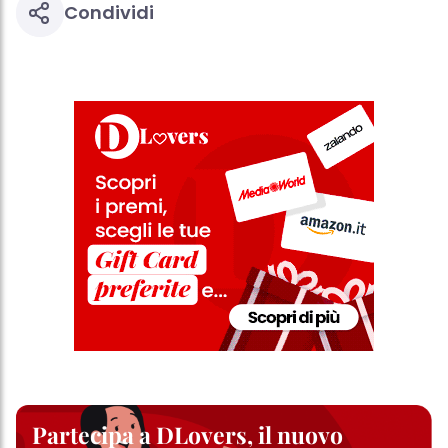
Condividi
Partecipa a DLovers, il nuovo