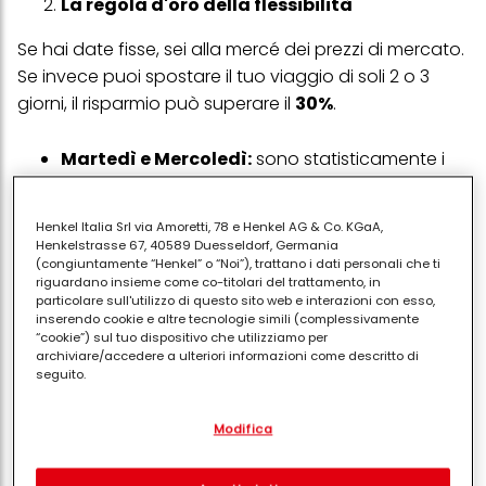
La regola d'oro della flessibilità
Se hai date fisse, sei alla mercé dei prezzi di mercato.
Se invece puoi spostare il tuo viaggio di soli 2 o 3
giorni, il risparmio può superare il
30%
.
Martedì e Mercoledì:
sono statisticamente i
giorni più economici per volare.
Stagione "Spalla" (Shoulder Season):
Henkel Italia Srl via Amoretti, 78 e Henkel AG & Co. KGaA,
viaggiare subito prima o subito dopo l'alta
Henkelstrasse 67, 40589 Duesseldorf, Germania
(congiuntamente “Henkel” o “Noi”), trattano i dati personali che ti
stagione (es. maggio/giugno o
riguardano insieme come co-titolari del trattamento, in
settembre/ottobre per l'Europa) ti garantisce
particolare sull'utilizzo di questo sito web e interazioni con esso,
clima ottimo, meno folla e prezzi dimezzati.
inserendo cookie e altre tecnologie simili (complessivamente
“cookie”) sul tuo dispositivo che utilizziamo per
archiviare/accedere a ulteriori informazioni come descritto di
seguito.
Navigazione in incognito e VPN
Con il tuo consenso, noi e i nostri partner (inclusi come titolari
È un segreto di Pulcinella, ma funziona ancora: i siti di
Modifica
separati o co-titolari come indicato nella nostra Informativa sulla
protezione dei dati collegata nel piè di pagina, Sezione "Cookie,
prenotazione utilizzano i cookie per tracciare il tuo
pixel, impronte digitali e tecnologie simili" utilizzeremo anche
interesse verso una tratta e alzare il prezzo. Prima di
cookie ed elaboreremo i dati relativi a te per
misurare e