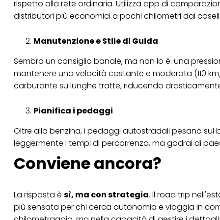
rispetto alla rete ordinaria. Utilizza app di comparazi
distributori più economici a pochi chilometri dai caselli
Manutenzione e Stile di Guida
Sembra un consiglio banale, ma non lo è: una pression
mantenere una velocità costante e moderata (110 km/h i
carburante su lunghe tratte, riducendo drasticamente
Pianifica i pedaggi
Oltre alla benzina, i pedaggi autostradali pesano sul bu
leggermente i tempi di percorrenza, ma godrai di paesag
C
onviene ancora?
La risposta è
sì, ma con strategia
. Il road trip nell'
più sensata per chi cerca autonomia e viaggia in com
chilometraggio, ma nella capacità di gestire i dettag