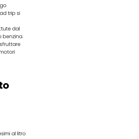
rgo
ei cookie e consentirli
d trip si
kie e al trattamento dei
 i cookie tecnicamente
ttute dal
o benzina.
sfruttare
 motori
to
mi al litro