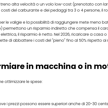
, il treno alta velocità o un volo low-cost (prenotato con la
ica" potrai trovare maggiori informazioni sul trattamento dei tuoi dati / sull'uso d
i costi del carburante e dei pedaggi tra 3 o 4 persone, il roa
scopi sopra menzionati. Cliccando su "Accetta tutto", acconsenti all'uso dei coo
er tutte le finalità sopra indicate. Se fai clic su "Rifiuta", verranno utilizzati solo
i questo sito web.
 per le valigie e la possibilità di raggiungere mete meno ba
) permettono un risparmio indiretto che compensa il car
ettrica, il risparmio è netto. Nel 2026, ricaricare a casa o 
e di abbattere i costi del "pieno" fino al 50% rispetto ai
armiare in macchina o in mo
e ottimizzare le spese:
ove i prezzi possono essere superiori anche di 20-30 centesi