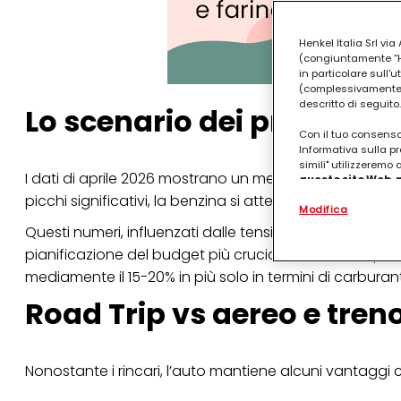
Henkel Italia Srl v
(congiuntamente “Hen
in particolare sull'
(complessivamente “
descritto di seguito.
Lo scenario dei prezzi: c
Con il tuo consenso,
Informativa sulla pr
simili" utilizzeremo
I dati di aprile 2026 mostrano un mercato dei carbura
questo sito Web, p
personalizzato
. 
picchi significativi, la benzina si attesta su una media
Modifica
(rispettivamente dell
terzi, conservare le
Questi numeri, influenzati dalle tensioni geopolitiche i
arricchiti con dati o
pianificazione del budget più cruciale che mai. Rispet
particolare per visu
identificati) su ques
mediamente il 15-20% in più solo in termini di carburan
misurare e ottimizz
Road Trip vs aereo e tren
Puoi trovare maggior
collegata nel piè di 
qualsiasi momento co
collegata nel piè di 
Nonostante i rincari, l’auto mantiene alcuni vantaggi co
periodo di conserva
"modifica" di seguito