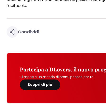
l'abitacolo.
Condividi
Partecipa a DLovers, il nuovo pr
Ti aspetta un mondo di premi pensati per te
Scopri di più