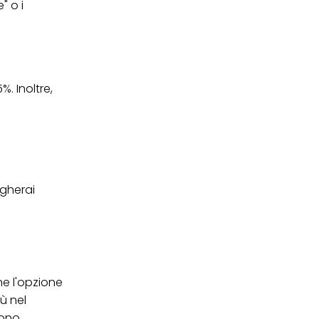
" o i
. Inoltre,
i
ngherai
ane l'opzione
ù nel
dono