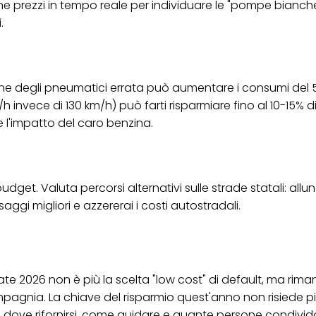
one prezzi in tempo reale per individuare le "pompe bianche
.
e degli pneumatici errata può aumentare i consumi del 5%
nvece di 130 km/h) può farti risparmiare fino al 10-15% d
 l'impatto del caro benzina.
dget. Valuta percorsi alternativi sulle strade statali: allu
gi migliori e azzererai i costi autostradali.
estate 2026 non è più la scelta "low cost" di default, ma rim
pagnia. La chiave del risparmio quest'anno non risiede pi
li: dove rifornirsi, come guidare e quante persone condivi