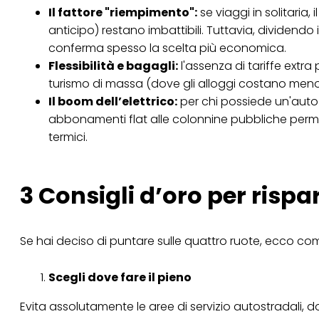
Il fattore "riempimento":
se viaggi in solitaria
Se fai clic su "Modif
anticipo) restano imbattibili. Tuttavia, dividendo 
per uno o più degli 
tuoi dati personali p
conferma spesso la scelta più economica.
necessari per fornirt
Flessibilità e bagagli:
l'assenza di tariffe extra
turismo di massa (dove gli alloggi costano meno
Il boom dell’elettrico:
per chi possiede un'auto el
abbonamenti flat alle colonnine pubbliche permett
termici.
3 Consigli d’oro per risp
Se hai deciso di puntare sulle quattro ruote, ecco com
Scegli dove fare il pieno
Evita assolutamente le aree di servizio autostradali, d