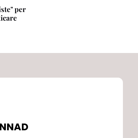
iste" per
ticare
DONNAD