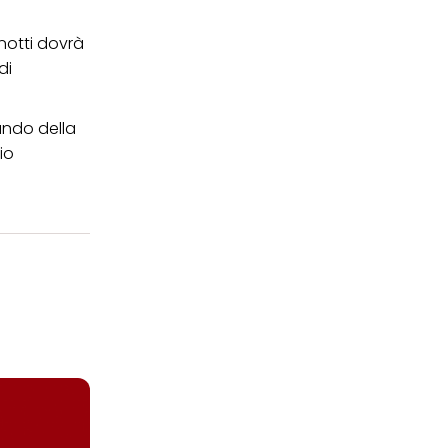
 notti dovrà
di
ando della
io