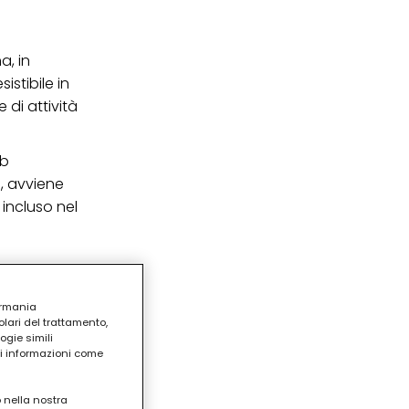
a, in
stibile in
di attività
ub
o, avviene
incluso nel
ermania
lari del trattamento,
ogie simili
ri informazioni come
o nella nostra