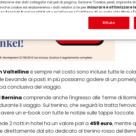
otezione dei dati collegata nel piè di pagina, Sezione "Cookie, pixel, impronte di
 anche cookie ed elaboreremo i dati relativi a te per
misurare e ottimizzare le
er fornirti funzionalità che migliorano l'utilizzo di questo sito Web e
Analizzeremo il tuo utilizzo di questo sito Web e le tue interazioni commerciali c
'azienda per cui lavori) per) e su tale base tracciare i tuoi acquisti dei nostri 
Rifiuta
 nostre informazioni sulle entità commerciali e creare profili individuali su di 
ttenuti da terze parti e altri siti Web. Utilizziamo questi profili per scopi di mark
alizzare annunci pubblicitari che potrebbero interessarti (basati, ad esempio, s
to sito web e altri media (di terzi) tramite i dispositivi assegnati a te o alla t
are il successo delle campagne pubblicitarie.
i informazioni sul trattamento dei tuoi dati nella nostra Informativa sulla prot
pagina (Sezione "Cookie, Pixel, Impronte digitali e tecnologie simili"). Puoi revo
n effetto per il futuro disabilitando i cookie sul nostro sito web nella sezion
n Valtellina
e sempre nel costo sono incluse tutte le colazi
pagina. Per ulteriori informazioni sui cookie utilizzati su questo sito Web, in par
le bevande ai pasti. In più possiamo godere di un pomeri
zione, consultare le informazioni dettagliate su ciascun cookie disponibili fa
".
appa conclusiva del viaggio.
ica" potrai trovare maggiori informazioni sul trattamento dei tuoi dati / sull'uso d
l Bernina
comprende anche l'ingresso alle Terme di Borm
scopi sopra menzionati. Cliccando su "Accetta tutto", acconsenti all'uso dei coo
nte il viaggio. Sul trenino, che seguirà la tratta ferrovi
er tutte le finalità sopra indicate. Se fai clic su "Rifiuta", verranno utilizzati solo
i questo sito web.
avere un e-book con tutte le notizie sulle tappe toccate.
ede 2 notti in hotel ha un valore pari a
459 euro
, mentre q
e direttamente dal sito dedicato al trenino rosso del Berni