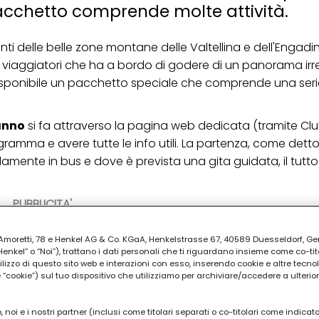
 pacchetto comprende molte attività.
anti delle belle zone montane delle Valtellina e dell'Engadin
viaggiatori che ha a bordo di godere di un panorama irresi
disponibile un pacchetto speciale che comprende una serie 
anno
si fa attraverso la pagina web dedicata (tramite Cl
gramma e avere tutte le info utili. La partenza, come dett
mente in bus e dove è prevista una gita guidata, il tutto 
PUBBLICITA'
ia Amoretti, 78 e Henkel AG & Co. KGaA, Henkelstrasse 67, 40589 Duesseldorf, G
kel” o “Noi”), trattano i dati personali che ti riguardano insieme come co-tito
utilizzo di questo sito web e interazioni con esso, inserendo cookie e altre tecnol
cookie”) sul tuo dispositivo che utilizziamo per archiviare/accedere a ulterio
 noi e i nostri partner (inclusi come titolari separati o co-titolari come indicat