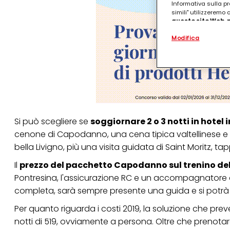
Informativa sulla pr
simili" utilizzeremo
questo sito Web, p
personalizzato
. 
Modifica
(rispettivamente dell
terzi, conservare le
arricchiti con dati o
particolare per visu
identificati) su ques
misurare e ottimizz
Puoi trovare maggior
collegata nel piè di 
qualsiasi momento co
Si può scegliere se
soggiornare 2 o 3 notti in hotel i
collegata nel piè di 
cenone di Capodanno, una cena tipica valtellinese e 
periodo di conserva
"modifica" di seguito
bella Livigno, più una visita guidata di Saint Moritz, t
Se fai clic su "Modif
Il
prezzo del pacchetto Capodanno sul trenino de
per uno o più degli 
Pontresina, l'assicurazione RC e un accompagnatore dura
tuoi dati personali p
necessari per fornirt
completa, sarà sempre presente una guida e si potrà 
Per quanto riguarda i costi 2019, la soluzione che prev
notti di 519, ovviamente a persona. Oltre che prenotar