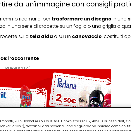
ire da un'immagine con consigli prati
rremmo ricamarla: per
trasformare un disegno
in uno
a in una serie di crocette su un foglio o una griglia a quad
crocette sulla
tela aida
o su un
canovaccio
, costituiti 
e: l’occorrente
PUBBLICITA'
ia Amoretti, 78 e Henkel AG & Co. KGaA, Henkelstrasse 67, 40589 Duesseldorf, G
kel” o “Noi”), trattano i dati personali che ti riguardano insieme come co-tito