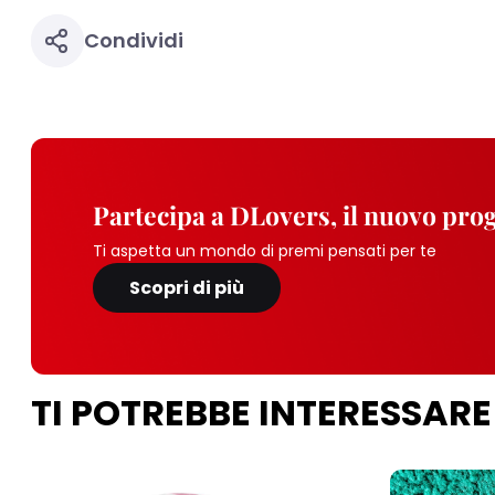
Condividi
Partecipa a DLovers, il nuovo pr
Ti aspetta un mondo di premi pensati per te
Scopri di più
TI POTREBBE INTERESSARE