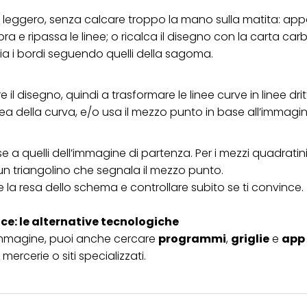
to leggero, senza calcare troppo la mano sulla matita: app
pra e ripassa le linee; o ricalca il disegno con la carta car
ggia i bordi seguendo quelli della sagoma.
e il disegno, quindi a trasformare le linee curve in linee dri
a della curva, e/o usa il mezzo punto in base all’immagin
e a quelli dell’immagine di partenza. Per i mezzi quadratin
 triangolino che segnala il mezzo punto.
re la resa dello schema e controllare subito se ti convince.
e: le alternative tecnologiche
immagine, puoi anche cercare
programmi
,
griglie
e
app
mercerie o siti specializzati.