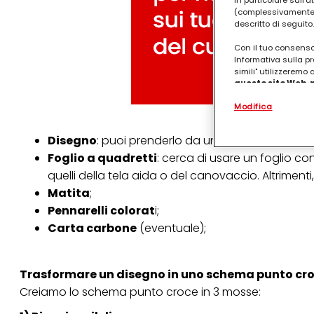
in particolare sull'
(complessivamente “
descritto di seguito.
Con il tuo consenso,
Informativa sulla pr
simili" utilizzeremo
questo sito Web, p
personalizzato
. 
Modifica
(rispettivamente dell
terzi, conservare le
arricchiti con dati o
Disegno
: puoi prenderlo da un libro, una rivista
particolare per visu
identificati) su ques
Foglio a quadretti
: cerca di usare un foglio c
misurare e ottimizz
quelli della tela aida o del canovaccio. Altriment
Puoi trovare maggior
Matita
;
collegata nel piè di 
Pennarelli colorat
i;
qualsiasi momento co
Carta carbone
(eventuale);
collegata nel piè di 
periodo di conserva
"modifica" di seguito
Trasformare un disegno in uno schema punto cro
Se fai clic su "Modif
per uno o più degli 
Creiamo lo schema punto croce in 3 mosse:
tuoi dati personali p
necessari per fornirt