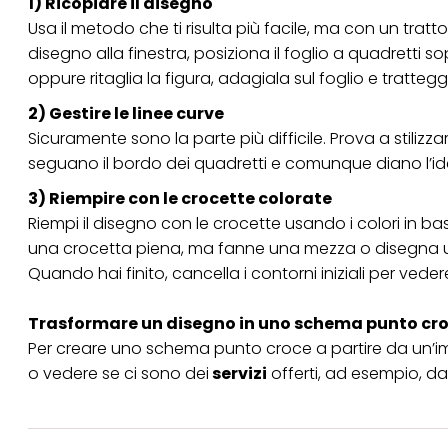
1) Ricopiare il disegno
Usa il metodo che ti risulta più facile, ma con un trat
disegno alla finestra, posiziona il foglio a quadretti so
oppure ritaglia la figura, adagiala sul foglio e tratte
2) Gestire le linee curve
Sicuramente sono la parte più difficile. Prova a stilizzar
seguano il bordo dei quadretti e comunque diano l’ide
3) Riempire con le crocette colorate
Riempi il disegno con le crocette usando i colori in bas
una crocetta piena, ma fanne una mezza o disegna un
Quando hai finito, cancella i contorni iniziali per vede
Trasformare un disegno in uno schema punto croc
Per creare uno schema punto croce a partire da un’
o vedere se ci sono dei
servizi
offerti, ad esempio, da 