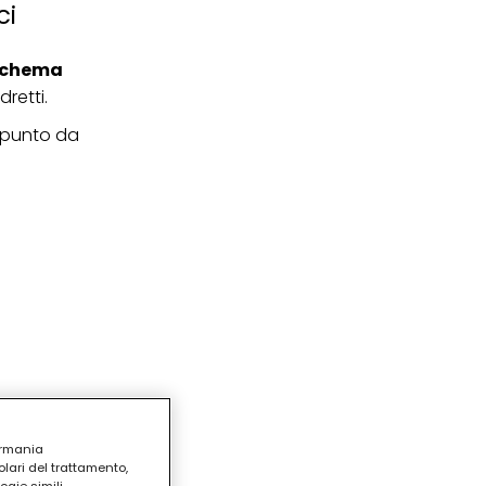
ci
schema
retti.
appunto da
ermania
lari del trattamento,