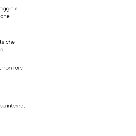
oggia il
bone;
tte che
e.
i, non fare
su internet