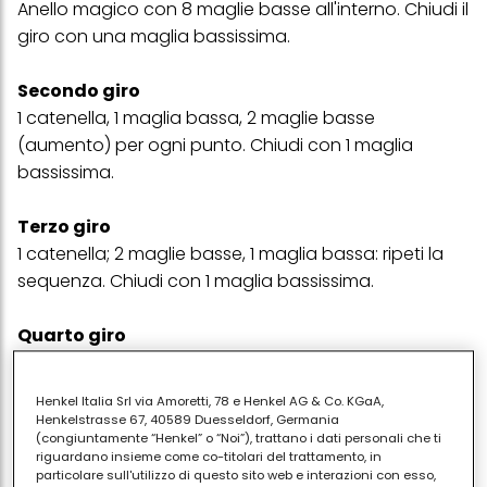
Anello magico con 8 maglie basse all'interno. Chiudi il
giro con una maglia bassissima.
Secondo giro
1 catenella, 1 maglia bassa, 2 maglie basse
(aumento) per ogni punto. Chiudi con 1 maglia
bassissima.
Terzo giro
1 catenella; 2 maglie basse, 1 maglia bassa: ripeti la
sequenza. Chiudi con 1 maglia bassissima.
Quarto giro
1 catenella, 1 maglia bassa, 2 maglie basse nello
stesso punto. Ripeti la sequenza: 2 maglie basse e 1
Henkel Italia Srl via Amoretti, 78 e Henkel AG & Co. KGaA,
aumento (2 maglie basse nello stesso punto). Chiudi
Henkelstrasse 67, 40589 Duesseldorf, Germania
(congiuntamente “Henkel” o “Noi”), trattano i dati personali che ti
con 1 maglia bassissima.
riguardano insieme come co-titolari del trattamento, in
particolare sull'utilizzo di questo sito web e interazioni con esso,