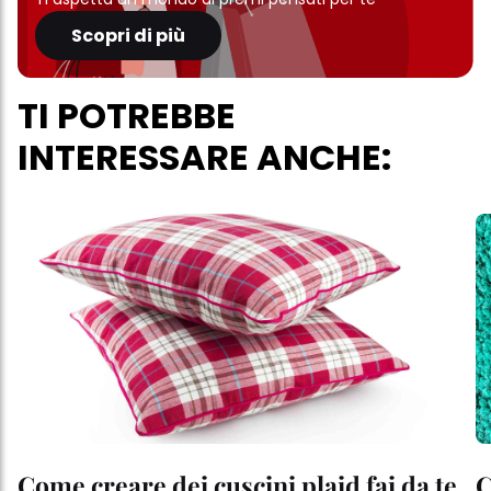
Scopri di più
TI POTREBBE
INTERESSARE ANCHE:
Come creare dei cuscini plaid fai da te
C