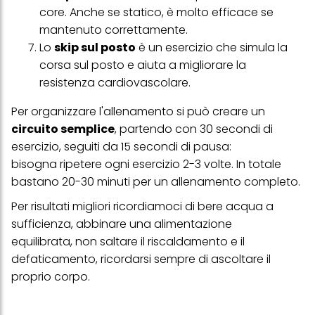
con dati ottenuti da terze parti e altri siti Web. Utilizziamo questi
core. Anche se statico, è molto efficace se
profili per scopi di marketing personalizzato, in particolare per
visualizzare annunci pubblicitari che potrebbero interessarti
mantenuto correttamente.
(basati, ad esempio, sui tuoi interessi identificati) su questo sito
Lo
skip sul posto
è un esercizio che simula la
web e altri media (di terzi) tramite i dispositivi assegnati a te o
alla tua famiglia, nonché per misurare e ottimizzare il successo
corsa sul posto e aiuta a migliorare la
delle campagne pubblicitarie.
resistenza cardiovascolare.
Puoi trovare maggiori informazioni sul trattamento dei tuoi dati
nella nostra Informativa sulla protezione dei dati collegata nel piè
Per organizzare l'allenamento si può creare un
di pagina (Sezione "Cookie, Pixel, Impronte digitali e tecnologie
circuito semplice
, partendo con 30 secondi di
simili"). Puoi revocare il tuo consenso in qualsiasi momento con
esercizio, seguiti da 15 secondi di pausa:
effetto per il futuro disabilitando i cookie sul nostro sito web nella
sezione "Impostazioni cookie" collegata nel piè di pagina. Per
bisogna ripetere ogni esercizio 2-3 volte. In totale
ulteriori informazioni sui cookie utilizzati su questo sito Web, in
bastano 20-30 minuti per un allenamento completo.
particolare sul loro periodo di conservazione, consultare le
informazioni dettagliate su ciascun cookie disponibili facendo
Per risultati migliori ricordiamoci di bere acqua a
clic su "modifica" di seguito".
sufficienza, abbinare una alimentazione
Se fai clic su "Modifica" potrai trovare maggiori informazioni sul
equilibrata, non saltare il riscaldamento e il
trattamento dei tuoi dati / sull'uso dei cookie e consentirli per uno o
più degli scopi sopra menzionati. Cliccando su "Accetta tutto",
defaticamento, ricordarsi sempre di ascoltare il
acconsenti all'uso dei cookie e al trattamento dei tuoi dati
proprio corpo.
personali per tutte le finalità sopra indicate. Se fai clic su "Rifiuta",
verranno utilizzati solo i cookie tecnicamente necessari per fornirti
questo sito web.