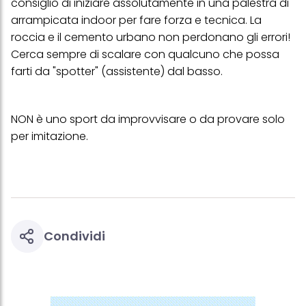
consiglio di iniziare assolutamente in una palestra di
più degli scopi sopra menzionati. Cliccando su "Accetta tutto",
arrampicata indoor per fare forza e tecnica. La
acconsenti all'uso dei cookie e al trattamento dei tuoi dati
personali per tutte le finalità sopra indicate. Se fai clic su "Rifiuta",
roccia e il cemento urbano non perdonano gli errori!
verranno utilizzati solo i cookie tecnicamente necessari per fornirti
Cerca sempre di scalare con qualcuno che possa
questo sito web.
farti da "spotter" (assistente) dal basso.
NON è uno sport da improvvisare o da provare solo
per imitazione.
Condividi