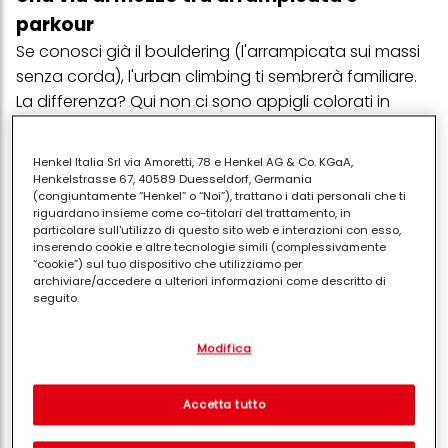
parkour
Se conosci già il bouldering (l'arrampicata sui massi
senza corda), l'urban climbing ti sembrerà familiare.
La differenza? Qui non ci sono appigli colorati in
resina o rocce levigate dal vento, ma mattoni,
cornicioni, fessure nel cemento e marmo. Richiede
Henkel Italia Srl via Amoretti, 78 e Henkel AG & Co. KGaA,
una forza pazzesca nelle dita, equilibrio e una
Henkelstrasse 67, 40589 Duesseldorf, Germania
(congiuntamente “Henkel” o “Noi”), trattano i dati personali che ti
grande capacità di improvvisazione.
riguardano insieme come co-titolari del trattamento, in
particolare sull'utilizzo di questo sito web e interazioni con esso,
Il brivido della "street art" del movimento
inserendo cookie e altre tecnologie simili (complessivamente
Per me, questa disciplina è una forma di libertà pura.
“cookie”) sul tuo dispositivo che utilizziamo per
archiviare/accedere a ulteriori informazioni come descritto di
Ti permette di riscoprire la tua città con occhi diversi.
seguito.
Dove gli altri vedono solo un muro grigio, noi "urban
Con il tuo consenso, noi e i nostri partner (inclusi come titolari
climbers" vediamo una linea da scalare, un problema
Modifica
separati o co-titolari come indicato nella nostra Informativa sulla
da risolvere con il corpo.
protezione dei dati collegata nel piè di pagina, Sezione "Cookie,
pixel, impronte digitali e tecnologie simili" utilizzeremo anche
Ma è legale?
cookie ed elaboreremo i dati relativi a te per
misurare e
Accetta tutto
ottimizzare le prestazioni di questo sito Web, per fornirti
funzionalità che migliorano l'utilizzo di questo sito Web