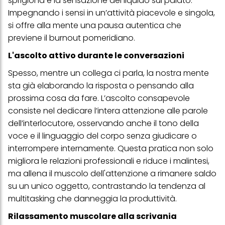
sprigiona e la sensazione del liquido sul palato.
Puoi trovare maggiori informazioni sul trattamento dei tuoi dati
Impegnando i sensi in un’attività piacevole e singola,
nella nostra Informativa sulla protezione dei dati collegata nel piè
di pagina (Sezione "Cookie, Pixel, Impronte digitali e tecnologie
si offre alla mente una pausa autentica che
simili"). Puoi revocare il tuo consenso in qualsiasi momento con
previene il burnout pomeridiano.
effetto per il futuro disabilitando i cookie sul nostro sito web nella
sezione "Impostazioni cookie" collegata nel piè di pagina. Per
L'ascolto attivo durante le conversazioni
ulteriori informazioni sui cookie utilizzati su questo sito Web, in
particolare sul loro periodo di conservazione, consultare le
Spesso, mentre un collega ci parla, la nostra mente
informazioni dettagliate su ciascun cookie disponibili facendo
clic su "modifica" di seguito".
sta già elaborando la risposta o pensando alla
prossima cosa da fare. L’ascolto consapevole
Se fai clic su "Modifica" potrai trovare maggiori informazioni sul
trattamento dei tuoi dati / sull'uso dei cookie e consentirli per uno o
consiste nel dedicare l’intera attenzione alle parole
più degli scopi sopra menzionati. Cliccando su "Accetta tutto",
dell’interlocutore, osservando anche il tono della
acconsenti all'uso dei cookie e al trattamento dei tuoi dati
personali per tutte le finalità sopra indicate. Se fai clic su "Rifiuta",
voce e il linguaggio del corpo senza giudicare o
verranno utilizzati solo i cookie tecnicamente necessari per fornirti
interrompere internamente. Questa pratica non solo
questo sito web.
migliora le relazioni professionali e riduce i malintesi,
ma allena il muscolo dell'attenzione a rimanere saldo
su un unico oggetto, contrastando la tendenza al
multitasking che danneggia la produttività.
Rilassamento muscolare alla scrivania