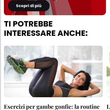
Scopri di più
TI POTREBBE
INTERESSARE ANCHE:
Esercizi per gambe gonfie: la routine
L