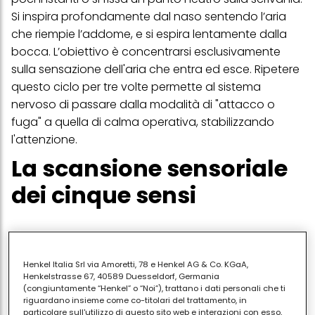
Si inspira profondamente dal naso sentendo l’aria
che riempie l’addome, e si espira lentamente dalla
bocca. L’obiettivo è concentrarsi esclusivamente
sulla sensazione dell'aria che entra ed esce. Ripetere
questo ciclo per tre volte permette al sistema
nervoso di passare dalla modalità di "attacco o
fuga" a quella di calma operativa, stabilizzando
l'attenzione.
La scansione sensoriale
dei cinque sensi
Quando la mente inizia a vagare tra le
preoccupazioni per il futuro o i rimpianti per un errore
Henkel Italia Srl via Amoretti, 78 e Henkel AG & Co. KGaA,
commesso, la tecnica del "5-4-3-2-1" è un ancora
Henkelstrasse 67, 40589 Duesseldorf, Germania
(congiuntamente “Henkel” o “Noi”), trattano i dati personali che ti
formidabile per tornare nel presente. Senza smettere
riguardano insieme come co-titolari del trattamento, in
di stare seduti alla scrivania, si identificano
particolare sull'utilizzo di questo sito web e interazioni con esso,