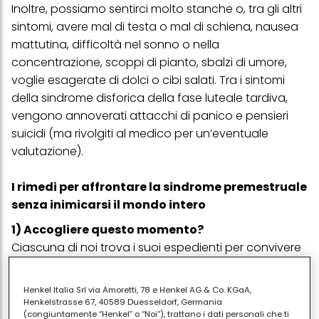
Inoltre, possiamo sentirci molto stanche o, tra gli altri
sintomi, avere mal di testa o mal di schiena,
nausea
mattutina
, difficoltà nel sonno o nella
concentrazione, scoppi di pianto, sbalzi di umore,
voglie esagerate di dolci o cibi salati. Tra i sintomi
della sindrome disforica della fase luteale tardiva,
vengono annoverati attacchi di panico e pensieri
suicidi (ma rivolgiti al medico per un’eventuale
valutazione).
I rimedi per affrontare la sindrome premestruale
senza inimicarsi il mondo intero
1) Accogliere questo momento?
Ciascuna di noi trova i suoi espedienti per convivere
con le brutte sensazioni che proviamo nei giorni
prima del ciclo. Uno potrebbe essere accettare
Henkel Italia Srl via Amoretti, 78 e Henkel AG & Co. KGaA,
questo periodo e il nostro umore pessimo, magari
Henkelstrasse 67, 40589 Duesseldorf, Germania
(congiuntamente “Henkel” o “Noi”), trattano i dati personali che ti
anche provando a pensare che capita ogni mese e