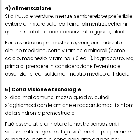
delle campagne pubblicitarie.
4) Alimentazione
Puoi trovare maggiori informazioni sul trattamento dei tuoi dati
Sì a frutta e verdure, mentre sembrerebbe preferibile
nella nostra Informativa sulla protezione dei dati collegata nel piè
di pagina (Sezione "Cookie, Pixel, Impronte digitali e tecnologie
evitare o limitare sale, caffeina, alimenti zuccherini,
simili"). Puoi revocare il tuo consenso in qualsiasi momento con
quelli in scatola o con conservanti aggiunti, alcol.
effetto per il futuro disabilitando i cookie sul nostro sito web nella
sezione "Impostazioni cookie" collegata nel piè di pagina. Per
Per la sindrome premestruale, vengono indicate
ulteriori informazioni sui cookie utilizzati su questo sito Web, in
particolare sul loro periodo di conservazione, consultare le
alcune medicine, certe vitamine e minerali (come
informazioni dettagliate su ciascun cookie disponibili facendo
calcio, magnesio, vitamina B 6 ed E), l’agnocasto. Ma,
clic su "modifica" di seguito".
prima di prendere in considerazione l’eventuale
Se fai clic su "Modifica" potrai trovare maggiori informazioni sul
assunzione, consultiamo il nostro medico di fiducia.
trattamento dei tuoi dati / sull'uso dei cookie e consentirli per uno o
più degli scopi sopra menzionati. Cliccando su "Accetta tutto",
acconsenti all'uso dei cookie e al trattamento dei tuoi dati
5) Condivisione e tecnologie
personali per tutte le finalità sopra indicate. Se fai clic su "Rifiuta",
Si dice ‘mal comune, mezzo guadio’, quindi
verranno utilizzati solo i cookie tecnicamente necessari per fornirti
questo sito web.
sfoghiamoci con le amiche e raccontiamoci i sintomi
della sindrome premestruale.
Può essere utile annotare le nostre sensazioni, i
sintomi e il loro grado di gravità, anche per parlarne
al medico. Inoltre, ci sono delle app ad hoc per il