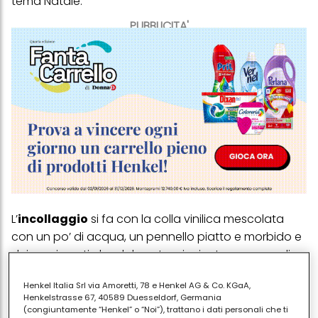
tema Natale.
PUBBLICITA'
L’
incollaggio
si fa con la colla vinilica mescolata
con un po’ di acqua, un pennello piatto e morbido e
dei movimenti che dal centro si orientano verso gli
angoli delle sagome di carta. Nello specifico, spalma
Henkel Italia Srl via Amoretti, 78 e Henkel AG & Co. KGaA,
la colla sul retro delle immagini e, di nuovo, sul diritto.
Henkelstrasse 67, 40589 Duesseldorf, Germania
In questo modo, rivesti le scatoline senza grinze
(congiuntamente “Henkel” o “Noi”), trattano i dati personali che ti