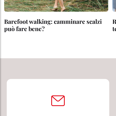
Barefoot walking: camminare scalzi
R
può fare bene?
t