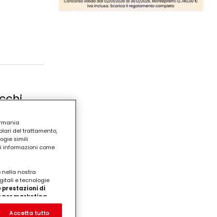
occhi
ermania
lari del trattamento,
ogie simili
ri informazioni come
o nella nostra
gitali e tecnologie
 prestazioni di
/o per marketing
on noi
prodotti su siti Web di
Accetta tutto