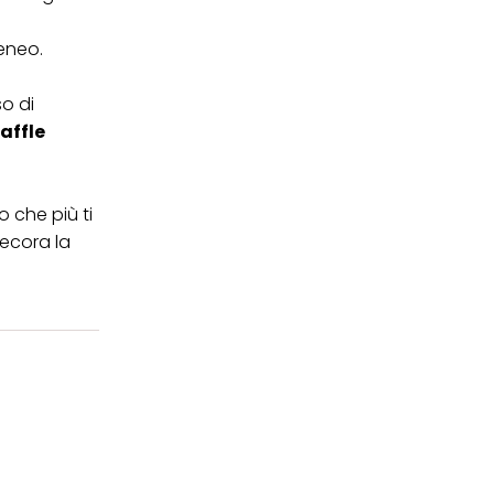
geneo.
o di
affle
o che più ti
decora la