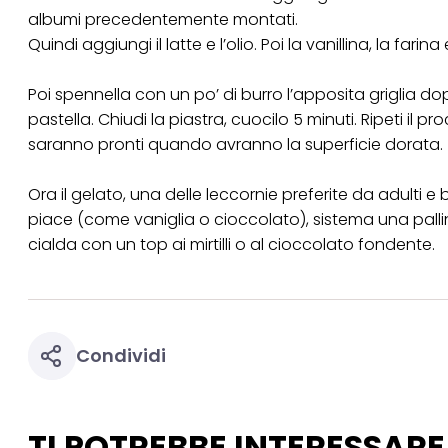
albumi precedentemente montati.
Quindi aggiungi il latte e l’olio. Poi la vanillina, la 
Poi spennella con un po’ di burro l’apposita griglia 
pastella. Chiudi la piastra, cuocilo 5 minuti. Ripeti il
saranno pronti quando avranno la superficie dorata.
Ora il gelato, una delle leccornie preferite da adulti e 
piace (come vaniglia o cioccolato), sistema una palli
cialda con un top ai mirtilli o al cioccolato fondente.
Condividi
TI POTREBBE INTERESSARE