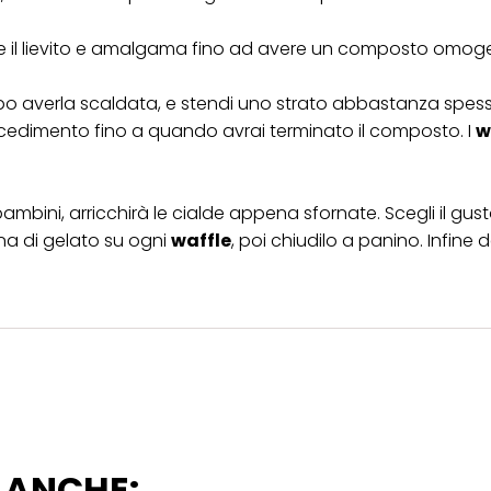
farina e il lievito e amalgama fino ad avere un composto omo
dopo averla scaldata, e stendi uno strato abbastanza spess
 procedimento fino a quando avrai terminato il composto. I
w
bambini, arricchirà le cialde appena sfornate. Scegli il gust
na di gelato su ogni
waffle
, poi chiudilo a panino. Infine 
 ANCHE: