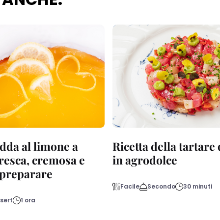
dda al limone a
Ricetta della tartare
fresca, cremosa e
in agrodolce
a preparare
Facile
Secondo
30 minuti
sert
1 ora