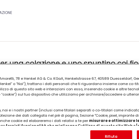
AZIONE
 Per una colazione e uno spuntino coi fi
ia Amoretti, 78 e Henkel AG & Co. KGaA, Henkelstrasse 67, 40589 Duesseldorf, G
kel” o “Noi”), trattano i dati personali che ti riguardano insieme come co-tito
utilizzo di questo sito web e interazioni con esso, inserendo cookie e altre tecnol
cookie”) sul tuo dispositivo che utilizziamo per archiviare/accedere a ulterio
 noi e i nostri partner (inclusi come titolari separati o co-titolari come indicat
otezione dei dati collegata nel piè di pagina, Sezione "Cookie, pixel, impronte di
 anche cookie ed elaboreremo i dati relativi a te per
misurare e ottimizzare le
er fornirti funzionalità che migliorano l'utilizzo di questo sito Web e
Analizzeremo il tuo utilizzo di questo sito Web e le tue interazioni commerciali c
'azienda per cui lavori) per) e su tale base tracciare i tuoi acquisti dei nostri 
Rifiuta