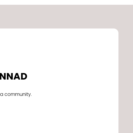
DONNAD
alla community.