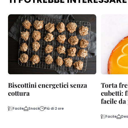
Biscottini energetici senza
Torta fre
cottura
cubetti: 
facile d
Facile
Snack
Più di 2 ore
Facile
Des