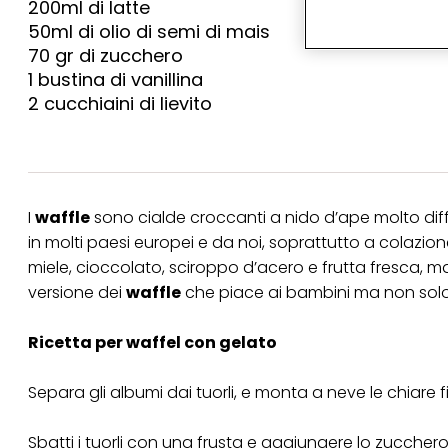
200ml di latte
terzi, conservare le
arricchiti con dati o
50ml di olio di semi di mais
particolare per visu
70 gr di zucchero
identificati) su ques
1 bustina di vanillina
misurare e ottimizz
2 cucchiaini di lievito
Puoi trovare maggior
collegata nel piè di 
qualsiasi momento co
collegata nel piè di 
periodo di conserva
"modifica" di seguito
I
waffle
sono cialde croccanti a nido d’ape molto di
Se fai clic su "Modif
in molti paesi europei e da noi, soprattutto a colazi
per uno o più degli 
tuoi dati personali p
miele, cioccolato, sciroppo d’acero e frutta fresca, 
necessari per fornirt
versione dei
waffle
che piace ai bambini ma non solo
Ricetta per waffel con gelato
Separa gli albumi dai tuorli, e monta a neve le chiare
Sbatti i tuorli con una frusta e aggiungere lo zucche