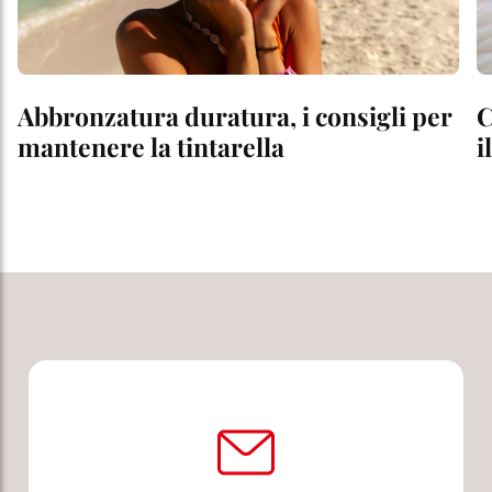
Abbronzatura duratura, i consigli per
C
mantenere la tintarella
i