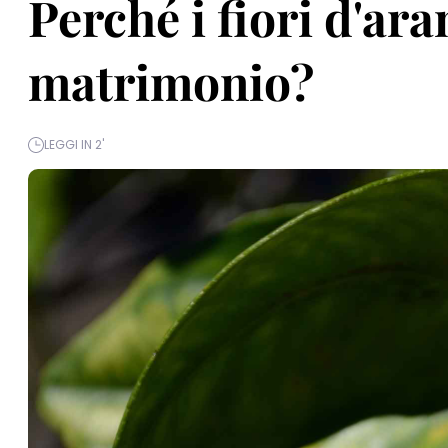
Perché i fiori d'ar
matrimonio?
LEGGI IN 2'