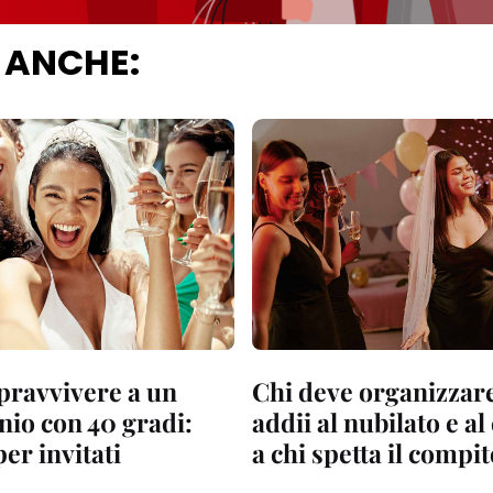
 ANCHE:
ravvivere a un
Chi deve organizzare
io con 40 gradi:
addii al nubilato e al
per invitati
a chi spetta il compi