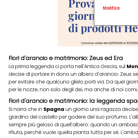
personalizzato
. 
Modifica
(rispettivamente dell
terzi, conservare le
arricchiti con dati o
particolare per visu
identificati) su ques
misurare e ottimizz
Puoi trovare maggior
collegata nel piè di 
qualsiasi momento co
Fiori d'arancio e matrimonio: Zeus ed Era
collegata nel piè di 
La prima leggenda ci porta nell'Antica Grecia, sul
Mon
periodo di conserva
"modifica" di seguito
decise di portare in dono un albero d'arancio. Zeus se 
per evitare che qualcuno glielo porti via. Da quel giorn
Se fai clic su "Modif
per uno o più degli 
per le
nozze
, non solo degli dei, ma anche di noi comu
tuoi dati personali p
necessari per fornirt
Fiori d'arancio e matrimonio: la leggenda sp
Si narra che in
Spagna
un giorno una ragazza decise di
giardino del castello per godere del suo profumo. L'alber
sempre più geloso di quell'albero: quando un ambasciat
rifiuta, perché vuole quella pianta tutta per sé. L'am