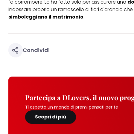
fa corrompere. Lo ha fatto solo per assicurare una
do
indossare proprio un ramoscello di fiori d'arancio che 
simboleggiano il matrimonio
.
Condividi
Partecipa a DLovers, il nuovo pr
Ti aspetta un mondo di premi pensati per te
Scopri di più