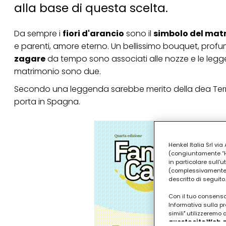
alla base di questa scelta.
Da sempre i
fiori d'arancio
sono il
simbolo del mat
e parenti, amore eterno. Un bellissimo bouquet, profum
zagare
da tempo sono associati alle nozze e le legge
matrimonio sono due.
Secondo una leggenda sarebbe merito della dea Terra 
porta in Spagna.
Henkel Italia Srl v
(congiuntamente “Hen
in particolare sull'
(complessivamente “
descritto di seguito.
Con il tuo consenso,
Informativa sulla pr
simili" utilizzeremo
questo sito Web, p