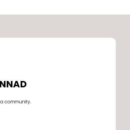
DONNAD
alla community.