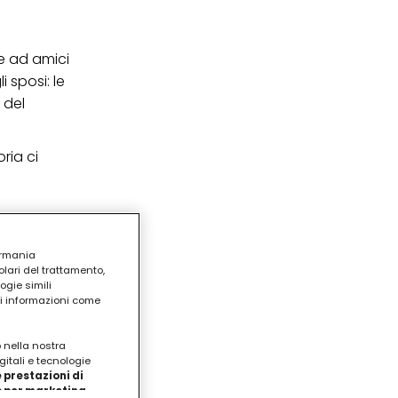
te ad amici
 sposi: le
 del
ria ci
ermania
lari del trattamento,
ogie simili
ri informazioni come
o nella nostra
gitali e tecnologie
 prestazioni di
/o per marketing