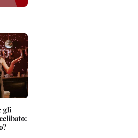
 gli
 celibato:
to?