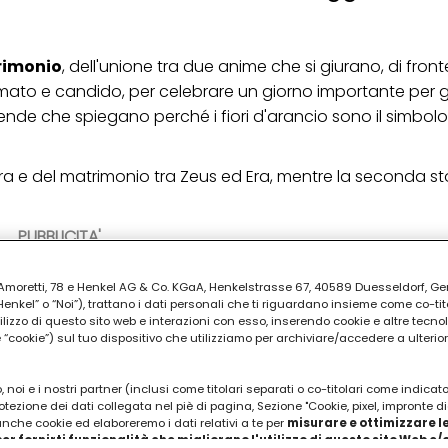
rimonio
, dell'unione tra due anime che si giurano, di fron
ato e candido, per celebrare un giorno importante per gli
nde che spiegano perché i fiori d'arancio sono il simbolo
e del matrimonio tra Zeus ed Era, mentre la seconda sto
PUBBLICITA'
ia Amoretti, 78 e Henkel AG & Co. KGaA, Henkelstrasse 67, 40589 Duesseldorf, G
kel” o “Noi”), trattano i dati personali che ti riguardano insieme come co-tito
utilizzo di questo sito web e interazioni con esso, inserendo cookie e altre tecnol
cookie”) sul tuo dispositivo che utilizziamo per archiviare/accedere a ulterio
 noi e i nostri partner (inclusi come titolari separati o co-titolari come indicat
otezione dei dati collegata nel piè di pagina, Sezione "Cookie, pixel, impronte di
 anche cookie ed elaboreremo i dati relativi a te per
misurare e ottimizzare le
er fornirti funzionalità che migliorano l'utilizzo di questo sito Web e