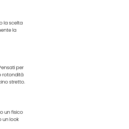
o la scelta
mente la
Pensati per
 rotondità
ino stretto.
o un fisico
o un look