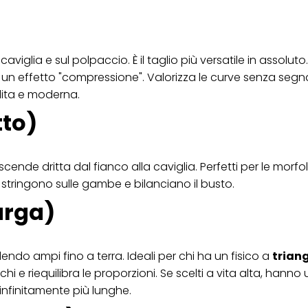
ica" potrai trovare maggiori informazioni sul trattamento dei tuoi dati / sull'uso d
scopi sopra menzionati. Cliccando su "Accetta tutto", acconsenti all'uso dei coo
er tutte le finalità sopra indicate. Se fai clic su "Rifiuta", verranno utilizzati solo
i questo sito web.
aviglia e sul polpaccio. È il taglio più versatile in assoluto
n effetto "compressione". Valorizza le curve senza segn
ulita e moderna.
tto)
ende dritta dal fianco alla caviglia. Perfetti per le morfo
 stringono sulle gambe e bilanciano il busto.
arga)
endo ampi fino a terra. Ideali per chi ha un fisico a
trian
i e riequilibra le proporzioni. Se scelti a vita alta, hanno
infinitamente più lunghe.