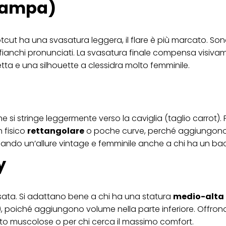
 zampa)
bootcut ha una svasatura leggera, il flare è più marcato. Son
fianchi pronunciati. La svasatura finale compensa visiva
tta e una silhouette a clessidra molto femminile.
 si stringe leggermente verso la caviglia (taglio carrot). 
 fisico
rettangolare
o poche curve, perché aggiungono
onando un’allure vintage e femminile anche a chi ha un bac
y
assata. Si adattano bene a chi ha una statura
medio-alta
), poiché aggiungono volume nella parte inferiore. Offron
lto muscolose o per chi cerca il massimo comfort.