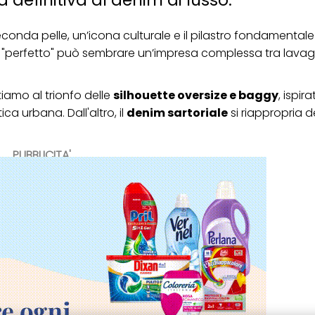
nda pelle, un’icona culturale e il pilastro fondamentale
 "perfetto" può sembrare un’impresa complessa tra lavagg
tiamo al trionfo delle
silhouette oversize e baggy
, ispir
ica urbana. Dall'altro, il
denim sartoriale
si riappropria d
PUBBLICITA'