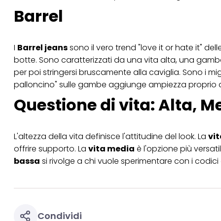
Barrel
I
Barrel jeans
sono il vero trend "love it or hate it" del
botte. Sono caratterizzati da una vita alta, una gamba 
per poi stringersi bruscamente alla caviglia. Sono i migl
palloncino" sulle gambe aggiunge ampiezza proprio d
Questione di vita: Alta, 
L'altezza della vita definisce l'attitudine del look. La
vit
offrire supporto. La
vita media
è l'opzione più versati
bassa
si rivolge a chi vuole sperimentare con i codic
Condividi