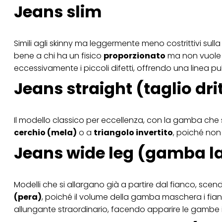
Jeans slim
Se fai clic su "Modif
per uno o più degli 
tuoi dati personali p
necessari per fornirt
Simili agli skinny ma leggermente meno costrittivi sulla c
bene a chi ha un fisico
proporzionato
ma non vuole u
eccessivamente i piccoli difetti, offrendo una linea p
Jeans straight (taglio dri
Il modello classico per eccellenza, con la gamba che sc
cerchio (mela)
o a
triangolo invertito
, poiché non
Jeans wide leg (gamba l
Modelli che si allargano già a partire dal fianco, scend
(pera)
, poiché il volume della gamba maschera i fianch
allungante straordinario, facendo apparire le gambe 