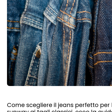
Come scegliere il jeans perfetto per 
runway ai tagli classici, ecco la guid