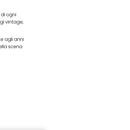
 di ogni
i vintage,
ate agli anni
ella scena