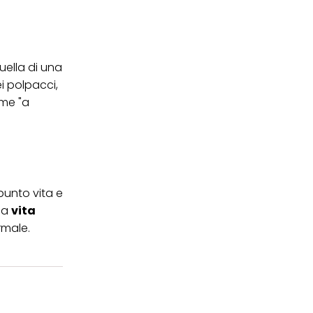
quella di una
i polpacci,
ume "a
 punto vita e
lla
vita
rmale.