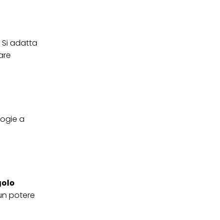
ei cookie e consentirli
kie e al trattamento dei
 i cookie tecnicamente
. Si adatta
are
logie a
golo
 un potere