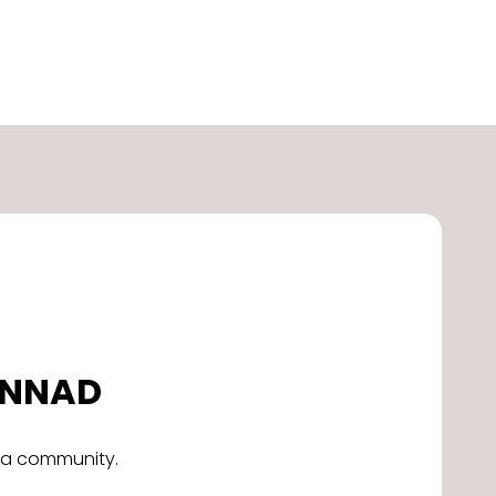
DONNAD
alla community.