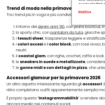
simili" utilizzeremo
questo sito Web, p
Trend di moda nella primavera 2026
personalizzato
. 
Modifica
(rispettivamente dell
Tra i trend più in voga e più condivisi sui social poss
terzi, conservare le
arricchiti con dati o
particolare per visu
il ritorno del
denim anni ’90
, con jeans bootcut, m
identificati) su ques
lo sporty chic, con
pantaloni da tuta
, giacche sp
misurare e ottimizz
i
tessuti sheer
, trasparenze leggere e stratifica
Puoi trovare maggior
i
colori accesi
e il
color block
, con rossi vivaci, 
collegata nel piè di 
qualsiasi momento co
neutri
collegata nel piè di 
il
coastal glam
, con righe, crochet, raffia e look
periodo di conserva
"modifica" di seguito
le
sneakers in suede e metallizzate
, considera
le
gonne midi e con dettagli in pizzo
, che uni
Se fai clic su "Modif
per uno o più degli 
tuoi dati personali p
Accessori glamour per la primavera 2026
necessari per fornirt
Un altro aspetto interessante riguarda gli
accessori
.
rétro completano outfit apparentemente semplici ma 
È proprio questa “
instagrammabilità
” a rendere al
ancora meglio nei contenuti social.