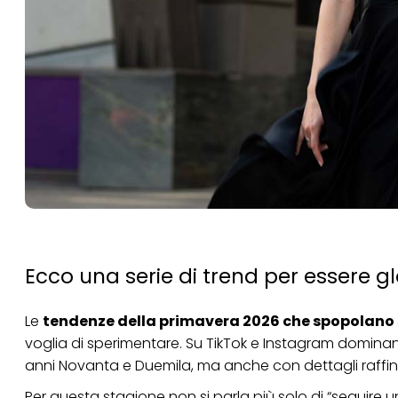
Ecco una serie di trend per essere 
Le
tendenze della primavera 2026 che spopolano s
voglia di sperimentare. Su TikTok e Instagram domina
anni Novanta e Duemila, ma anche con dettagli raffinat
Per questa stagione non si parla più solo di “seguire u