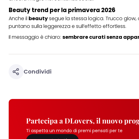
Beauty trend per la primavera 2026
Anche il
beauty
segue la stessa logica. Trucco glow, 
puntano sulla leggerezza e sull’effetto effortless.
Il messaggio è chiaro:
sembrare curati senza appari
Condividi
Partecipa a DLovers, il nuovo pr
Ti aspetta un mondo di premi pensati per te