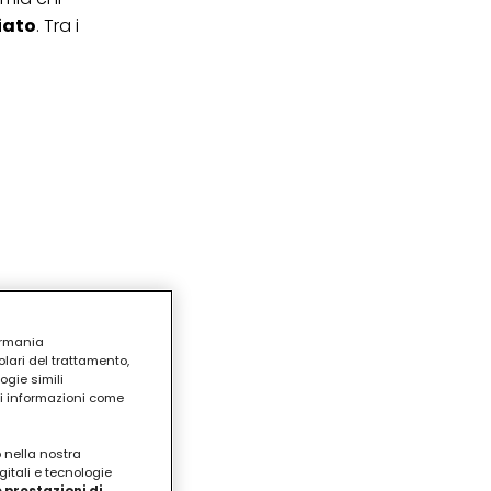
iato
. Tra i
ermania
lari del trattamento,
ogie simili
ri informazioni come
o nella nostra
gitali e tecnologie