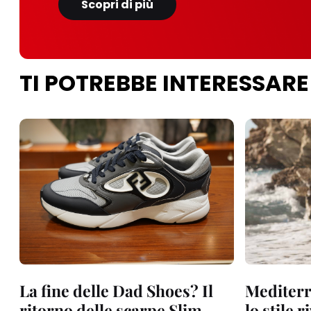
Scopri di più
TI POTREBBE INTERESSARE
La fine delle Dad Shoes? Il
Mediterr
ritorno delle scarpe Slim
lo stile r