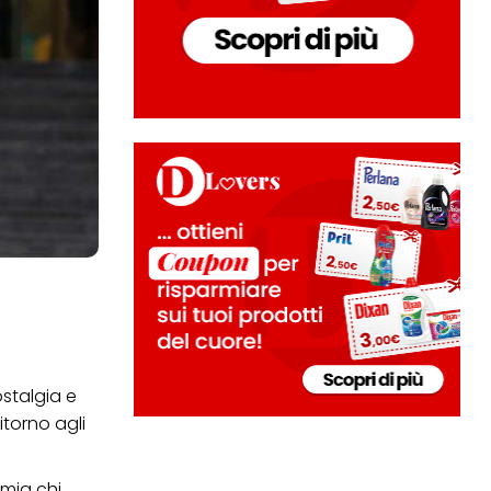
stalgia e
torno agli
mia chi