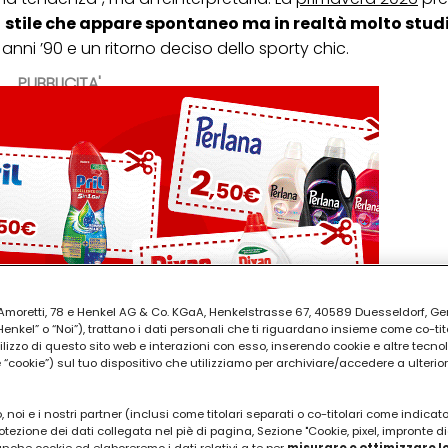
o
stile che appare spontaneo ma in realtà molto stud
anni ’90 e un ritorno deciso dello sporty chic.
PUBBLICITA'
ia Amoretti, 78 e Henkel AG & Co. KGaA, Henkelstrasse 67, 40589 Duesseldorf, G
kel” o “Noi”), trattano i dati personali che ti riguardano insieme come co-tito
utilizzo di questo sito web e interazioni con esso, inserendo cookie e altre tecnol
cookie”) sul tuo dispositivo che utilizziamo per archiviare/accedere a ulterio
 noi e i nostri partner (inclusi come titolari separati o co-titolari come indicat
otezione dei dati collegata nel piè di pagina, Sezione "Cookie, pixel, impronte di