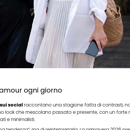
glamour ogni giorno
ui social
raccontano una stagione fatta di contrasti, no
no look che mescolano passato e presente, con un forte ri
i e minimalisti.
na tendenza”, ma di reinterpretarla. La
primavera 2026
pre