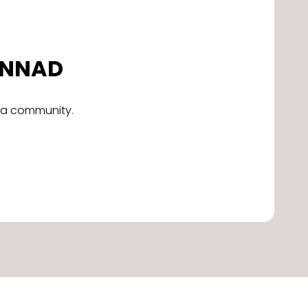
DONNAD
alla community.