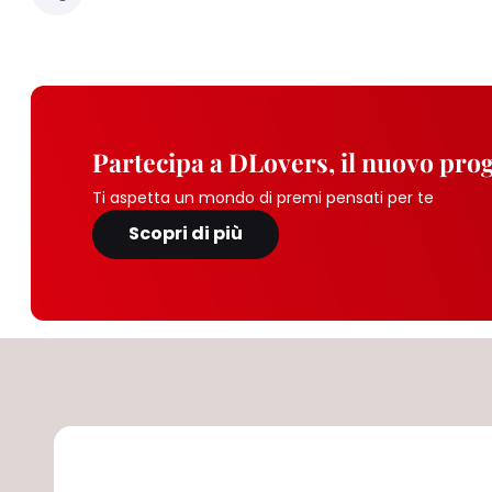
Partecipa a DLovers, il nuovo pr
Ti aspetta un mondo di premi pensati per te
Scopri di più