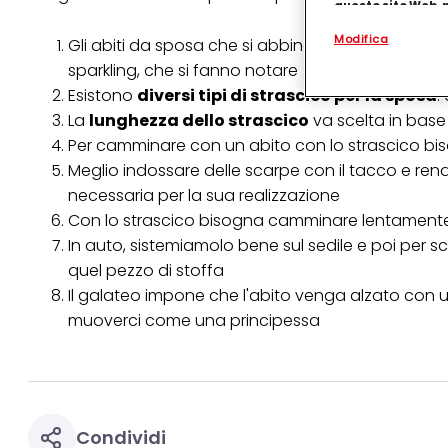
questo sito Web, p
personalizzato
. 
Modifica
(rispettivamente dell
Gli
abiti da sposa
che si abbinano meglio allo stra
terzi, conservare le
sparkling, che si fanno notare
arricchiti con dati o
particolare per visu
Esistono
diversi tipi di strascico per la sposa
:
identificati) su ques
La
lunghezza dello strascico
va scelta in base 
misurare e ottimizz
Per camminare con un abito con lo strascico bis
Puoi trovare maggior
Meglio indossare delle scarpe con il tacco e render
collegata nel piè di 
necessaria per la sua realizzazione
qualsiasi momento co
collegata nel piè di 
Con lo strascico bisogna camminare lentamente,
periodo di conserva
In auto, sistemiamolo bene sul sedile e poi per s
"modifica" di seguito
quel pezzo di stoffa
Se fai clic su "Modif
Il galateo impone che l'abito venga alzato con
per uno o più degli 
tuoi dati personali p
muoverci come una principessa
necessari per fornirt
Condividi