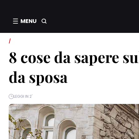
MENU
/
8 cose da sapere sul
da sposa
LEGGI IN 2'