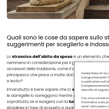
Quali sono le cose da sapere sullo s
suggerimenti per sceglierlo e indoss
Lo
strascico dell'abito da sposa
è un elemento che o
nemmeno in considerazione per il giorno più importante
accessori della tradizione, come il velo che lo sposo so
Henkel Italia Srl v
principesco che piace a molte donne.
Cosa dobbiamo
(congiuntamente “Hen
e lecito?
in particolare sull'
(complessivamente “
Innanzitutto è bene sapere che lo
strascico
garantisc
descritto di seguito.
le damigelle lo sorreggono mentre gli occhi di tutti s
Con il tuo consenso,
soprattutto se si esagera con la
lunghezza
. Se siam
Informativa sulla pr
simili" utilizzeremo
sbagliare in fase di acquisto e quando lo si indossa: