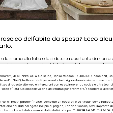
trascico dell'abito da sposa? Ecco alcu
arlo.
 lo si ama alla follia o lo si detesta così tanto da non p
 della propria vita. Non è "obbligatorio", come non lo son
lleva all'altare per baciare in fronte la sposa. Però ha uno 
ia Amoretti, 78 e Henkel AG & Co. KGaA, Henkelstrasse 67, 40589 Duesseldorf, G
 sapere sullo strascico dell'abito da sposa
? È tutto
kel” o “Noi”), trattano i dati personali che ti riguardano insieme come co-tito
utilizzo di questo sito web e interazioni con esso, inserendo cookie e altre tecnol
cookie”) sul tuo dispositivo che utilizziamo per archiviare/accedere a ulterio
e un ingresso trionfale in
chiesa
, per sentirsi un po' delle
ono puntati sulla sposa. La coda lunga non è facile da port
 noi e i nostri partner (inclusi come titolari separati o co-titolari come indicat
o delle amanti di questo genere, ecco le cose da sapere 
otezione dei dati collegata nel piè di pagina, Sezione "Cookie, pixel, impronte di
 anche cookie ed elaboreremo i dati relativi a te per
misurare e ottimizzare le