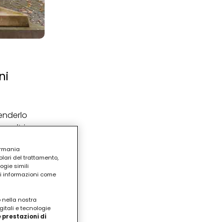
ni
renderlo
o altri
stile
ermania
 consentito
lari del trattamento,
ogie simili
ri informazioni come
 principesse:
are,
o nella nostra
per non
gitali e tecnologie
 prestazioni di