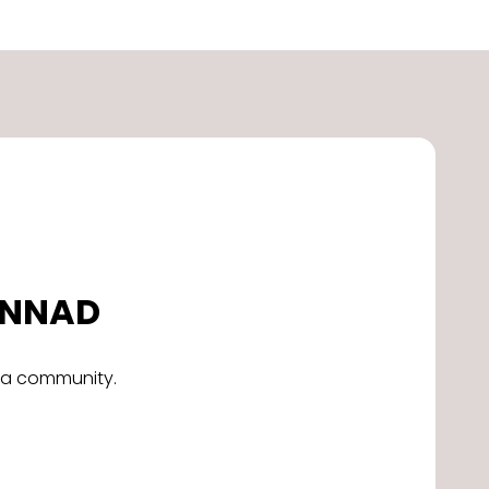
DONNAD
alla community.