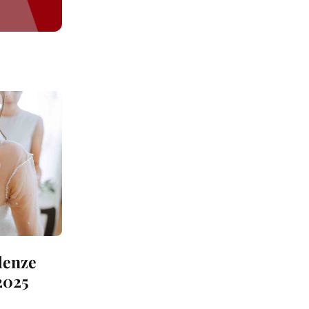
ndenze
2025