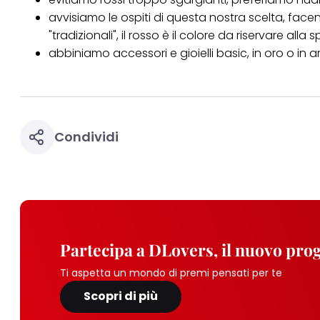
avvisiamo le ospiti di questa nostra scelta, fa
"tradizionali", il rosso è il colore da riservare alla 
abbiniamo accessori e gioielli basic, in oro o in 
Condividi
Partecipa a DLovers, il nuovo pr
Ti aspetta un mondo di premi pensati per te
Scopri di più