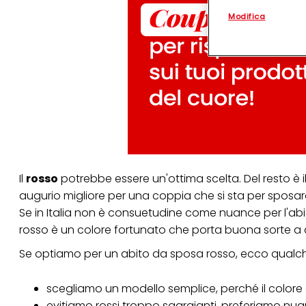
personalizzato
. 
Modifica
(rispettivamente dell
terzi, conservare le
arricchiti con dati o
particolare per visu
identificati) su ques
misurare e ottimizz
Puoi trovare maggior
collegata nel piè di 
qualsiasi momento co
collegata nel piè di 
periodo di conserva
"modifica" di seguito
Il
rosso
potrebbe essere un'ottima scelta. Del resto è il
Se fai clic su "Modif
per uno o più degli 
augurio migliore per una coppia che si sta per sposare
tuoi dati personali p
Se in Italia non è consuetudine come nuance per l'a
necessari per fornirt
rosso è un colore fortunato che porta buona sorte a c
Se optiamo per un
abito da sposa
rosso, ecco qualc
scegliamo un modello semplice, perché il color
evitiamo rossi troppo sgargianti, preferiamo nua