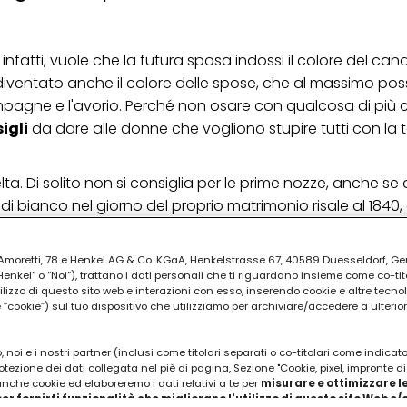
 infatti, vuole che la futura sposa indossi il colore del can
 diventato anche il colore delle spose, che al massimo po
pagne e l'avorio. Perché non osare con qualcosa di più c
igli
da dare alle donne che vogliono stupire tutti con la t
a. Di solito non si consiglia per le prime nozze, anche se
 di bianco nel giorno del proprio matrimonio risale al 1840
berto di Sassonia con questo colore. Oggi, però, possiam
 il nostro colore.
ia Amoretti, 78 e Henkel AG & Co. KGaA, Henkelstrasse 67, 40589 Duesseldorf, G
kel” o “Noi”), trattano i dati personali che ti riguardano insieme come co-tito
PUBBLICITA'
utilizzo di questo sito web e interazioni con esso, inserendo cookie e altre tecnol
cookie”) sul tuo dispositivo che utilizziamo per archiviare/accedere a ulterio
 noi e i nostri partner (inclusi come titolari separati o co-titolari come indicat
otezione dei dati collegata nel piè di pagina, Sezione "Cookie, pixel, impronte di
 anche cookie ed elaboreremo i dati relativi a te per
misurare e ottimizzare le
er fornirti funzionalità che migliorano l'utilizzo di questo sito Web e