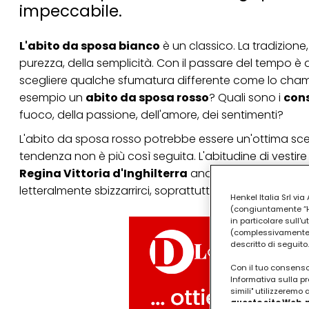
impeccabile.
L'abito da sposa bianco
è un classico. La tradizione,
purezza, della semplicità. Con il passare del tempo è
scegliere qualche sfumatura differente come lo cham
esempio un
abito da sposa rosso
? Quali sono i
cons
fuoco, della passione, dell'amore, dei sentimenti?
L'
abito da sposa
rosso potrebbe essere un'ottima scelt
tendenza non è più così seguita. L'abitudine di vestire
Regina Vittoria d'Inghilterra
andò all'altare con Al
letteralmente sbizzarrirci, soprattutto se il bianco non è
Henkel Italia Srl v
(congiuntamente “Hen
in particolare sull'
(complessivamente “
descritto di seguito.
Con il tuo consenso,
Informativa sulla pr
simili" utilizzeremo
questo sito Web, p