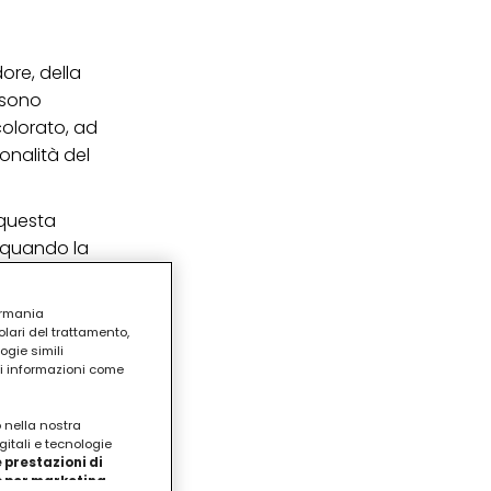
dore, della
ssono
olorato, ad
onalità del
 questa
, quando la
o
ermania
lari del trattamento,
ogie simili
ri informazioni come
o nella nostra
gitali e tecnologie
 prestazioni di
/o per marketing