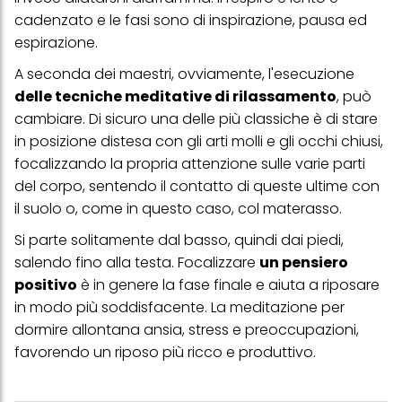
con dati ottenuti da terze parti e altri siti Web. Utilizziamo questi
profili per scopi di marketing personalizzato, in particolare per
cadenzato e le fasi sono di inspirazione, pausa ed
visualizzare annunci pubblicitari che potrebbero interessarti
espirazione.
(basati, ad esempio, sui tuoi interessi identificati) su questo sito
web e altri media (di terzi) tramite i dispositivi assegnati a te o
A seconda dei maestri, ovviamente, l'esecuzione
alla tua famiglia, nonché per misurare e ottimizzare il successo
delle campagne pubblicitarie.
delle tecniche meditative di rilassamento
, può
cambiare. Di sicuro una delle più classiche è di stare
Puoi trovare maggiori informazioni sul trattamento dei tuoi dati
in posizione distesa con gli arti molli e gli occhi chiusi,
nella nostra Informativa sulla protezione dei dati collegata nel piè
di pagina (Sezione "Cookie, Pixel, Impronte digitali e tecnologie
focalizzando la propria attenzione sulle varie parti
simili"). Puoi revocare il tuo consenso in qualsiasi momento con
del corpo, sentendo il contatto di queste ultime con
effetto per il futuro disabilitando i cookie sul nostro sito web nella
sezione "Impostazioni cookie" collegata nel piè di pagina. Per
il suolo o, come in questo caso, col materasso.
ulteriori informazioni sui cookie utilizzati su questo sito Web, in
particolare sul loro periodo di conservazione, consultare le
Si parte solitamente dal basso, quindi dai piedi,
informazioni dettagliate su ciascun cookie disponibili facendo
salendo fino alla testa. Focalizzare
un pensiero
clic su "modifica" di seguito".
positivo
è in genere la fase finale e aiuta a riposare
Se fai clic su "Modifica" potrai trovare maggiori informazioni sul
in modo più soddisfacente. La meditazione per
trattamento dei tuoi dati / sull'uso dei cookie e consentirli per uno o
più degli scopi sopra menzionati. Cliccando su "Accetta tutto",
dormire allontana ansia, stress e preoccupazioni,
acconsenti all'uso dei cookie e al trattamento dei tuoi dati
favorendo un riposo più ricco e produttivo.
personali per tutte le finalità sopra indicate. Se fai clic su "Rifiuta",
verranno utilizzati solo i cookie tecnicamente necessari per fornirti
questo sito web.